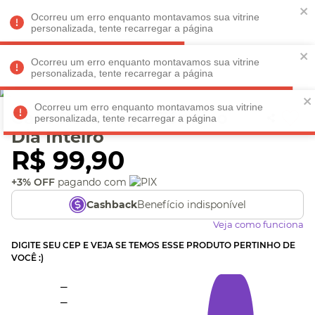
Faltam
R$ 198,90
para
O FRETE GRÁTIS*!
REGULAMENTO
Ocorreu um erro enquanto montavamos sua vitrine
personalizada, tente recarregar a página
Ocorreu um erro enquanto montavamos sua vitrine
personalizada, tente recarregar a página
Veja produtos perto de você! Informe seu CEP
Ocorreu um erro enquanto montavamos sua vitrine
Case Para Copo Térmico
personalizada, tente recarregar a página
Dia Inteiro
R$
99
,
90
+3% OFF
pagando com
Benefício indisponível
Cashback
Veja como funciona
DIGITE SEU CEP E VEJA SE TEMOS ESSE PRODUTO PERTINHO DE
VOCÊ :)
_
_
_