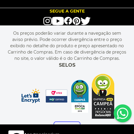
SEJA UM FRANQUEADO
ENCONTRAR LOJAS
TROCA E DEVOLUÇÃO
LOVE BRANDS
BLOG
SEGUE A GENTE
TERMOS DE USO
alô alô IMG
SEJA REVENDEDOR
RASTREIE O SEU PEDIDO
POLÍTICA DE PRIVACIDADE
LIVELO
MAPA DO SITE
PERGUNTAS FREQUENTES
FALE CONOSCO
REGULAMENTOS
Os preços poderão variar durante a navegação sem
MEU CADASTRO
aviso prévio. Pode ocorrer divergência entre o preço
MEU PEDIDO
exibido no detalhe do produto e preço apresentado no
CUPONS DE DESCONTO
Carrinho de Compras. Em caso de divergência de preços
no site, o valor válido é o do Carrinho de Compras.
SELOS