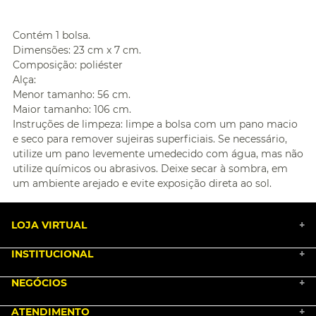
Contém 1 bolsa.
Dimensões: 23 cm x 7 cm.
Composição: poliéster
Alça:
Menor tamanho: 56 cm.
Maior tamanho: 106 cm.
Instruções de limpeza: limpe a bolsa com um pano macio
e seco para remover sujeiras superficiais. Se necessário,
utilize um pano levemente umedecido com água, mas não
utilize químicos ou abrasivos. Deixe secar à sombra, em
um ambiente arejado e evite exposição direta ao sol.
LOJA VIRTUAL
+
INSTITUCIONAL
+
BLACK FRIDAY 2025
NEGÓCIOS
MARKETPLACE
+
NOSSA HISTÓRIA
COMO COMPRAR
ATENDIMENTO
TRABALHE CONOSCO
+
PGTO E POLÍTICA DE FRETE