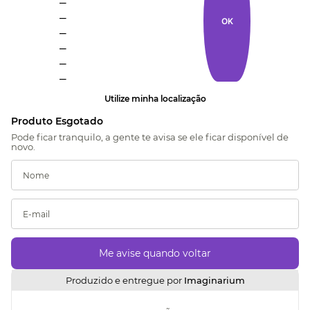
_
OK
_
_
_
_
Utilize minha localização
Produzido e entregue por
Imaginarium