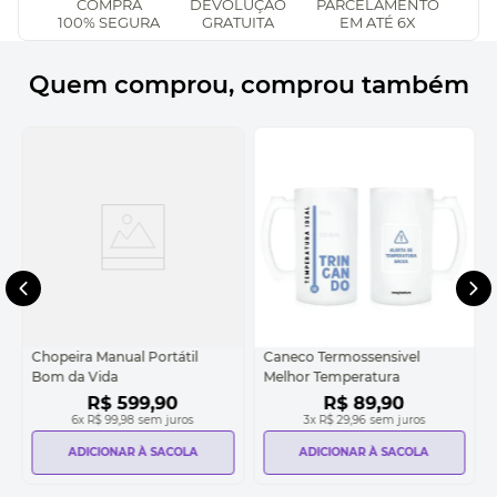
COMPRA
DEVOLUÇÃO
PARCELAMENTO
100% SEGURA
GRATUITA
EM ATÉ 6X
Quem comprou, comprou também
Chopeira Manual Portátil
Caneco Termossensivel
Bom da Vida
Melhor Temperatura
R$
599
,
90
R$
89
,
90
6
x
R$ 99,98
sem juros
3
x
R$ 29,96
sem juros
ADICIONAR À SACOLA
ADICIONAR À SACOLA