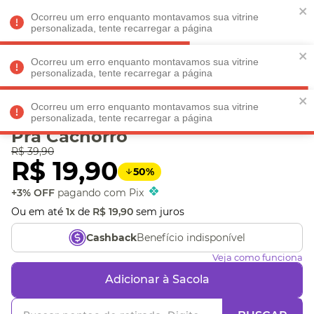
Faltam
R$ 198,90
para
O FRETE GRÁTIS*!
REGULAMENTO
Ocorreu um erro enquanto montavamos sua vitrine
personalizada, tente recarregar a página
Ocorreu um erro enquanto montavamos sua vitrine
personalizada, tente recarregar a página
Veja produtos perto de você! Informe seu CEP
Ocorreu um erro enquanto montavamos sua vitrine
Chaveiro e Placa Pet Bom
personalizada, tente recarregar a página
Pra Cachorro
R$
39
,
90
R$
19
,
90
50
%
+3% OFF
pagando com Pix
Ou em até
1
x
de
R$
19
,
90
sem juros
Benefício indisponível
Cashback
Veja como funciona
Adicionar à Sacola