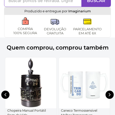
BUSCAR
Produzido e entregue por
Imaginarium
COMPRA
DEVOLUÇÃO
PARCELAMENTO
100% SEGURA
GRATUITA
EM ATÉ 6X
Quem comprou, comprou também
Chopeira Manual Portátil
Caneco Termossensivel