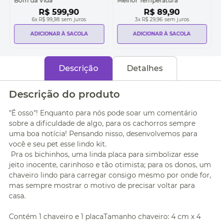
Bom da Vida
Melhor Temperatura
R$
599
,
90
R$
89
,
90
6
x
R$ 99,98
sem juros
3
x
R$ 29,96
sem juros
ADICIONAR À SACOLA
ADICIONAR À SACOLA
Descrição
Detalhes
Descrição do produto
"É osso"! Enquanto para nós pode soar um comentário
sobre a dificuldade de algo, para os cachorros sempre
uma boa notícia! Pensando nisso, desenvolvemos para
você e seu pet esse lindo kit.
Pra os bichinhos, uma linda placa para simbolizar esse
jeito inocente, carinhoso e tão otimista; para os donos, um
chaveiro lindo para carregar consigo mesmo por onde for,
mas sempre mostrar o motivo de precisar voltar para
casa.
Contém 1 chaveiro e 1 placaTamanho chaveiro: 4 cm x 4