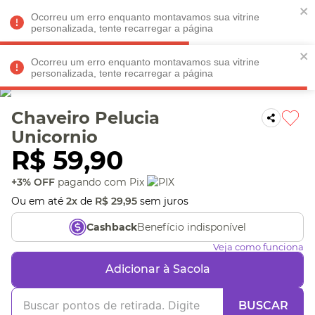
Faltam
R$ 198,90
para
O FRETE GRÁTIS*!
REGULAMENTO
Ocorreu um erro enquanto montavamos sua vitrine
personalizada, tente recarregar a página
Ocorreu um erro enquanto montavamos sua vitrine
personalizada, tente recarregar a página
Veja produtos perto de você! Informe seu CEP
Chaveiro Pelucia
Unicornio
R$
59
,
90
+3% OFF
pagando com Pix
Ou em até
2
x
de
R$
29
,
95
sem juros
Benefício indisponível
Cashback
Veja como funciona
Adicionar à Sacola
BUSCAR