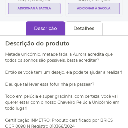
6
x
R$ 99,98
sem juros
3
x
R$ 29,96
sem juros
ADICIONAR À SACOLA
ADICIONAR À SACOLA
Descrição
Detalhes
Descrição do produto
Metade unicórnio, metade fada, a Aurora acredita que
todos os sonhos são possíveis, basta acreditar?
Então se você tem um desejo, ela pode te ajudar a realizar!
E aí, que tal levar essa fofurinha pra passear?
Todo em pelúcia e super gracinha, com certeza, você vai
querer estar com o nosso Chaveiro Pelúcia Unicórnio em
todo lugar!
Certificação INMETRO: Produto certificado por BRICS
OCP 0098 N Registro 010366/2024