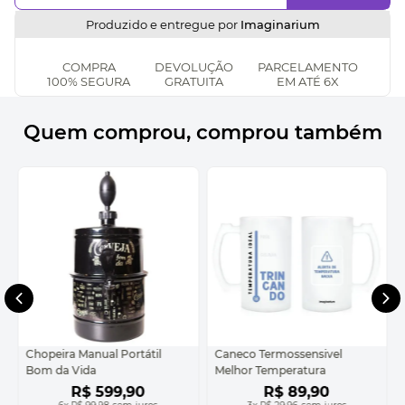
Produzido e entregue por
Imaginarium
COMPRA
DEVOLUÇÃO
PARCELAMENTO
100% SEGURA
GRATUITA
EM ATÉ 6X
Quem comprou, comprou também
Chopeira Manual Portátil
Caneco Termossensivel
Bom da Vida
Melhor Temperatura
R$
599
,
90
R$
89
,
90