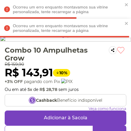
Faltam
R$ 198,90
para
O FRETE GRÁTIS*!
REGULAMENTO
Ocorreu um erro enquanto montavamos sua vitrine
personalizada, tente recarregar a página
Ocorreu um erro enquanto montavamos sua vitrine
personalizada, tente recarregar a página
Veja produtos perto de você! Informe seu CEP
Combo 10 Ampulhetas
Grow
R$
159
,
90
R$
143
,
91
10
%
+3% OFF
pagando com Pix
Ou em até
5
x
de
R$
28
,
78
sem juros
Benefício indisponível
Cashback
Veja como funciona
Adicionar à Sacola