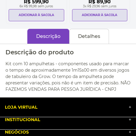
R$
599
,
90
R$
89
,
90
6
x
R$ 99,98
sem juros
3
x
R$ 29,96
sem juros
ADICIONAR À SACOLA
ADICIONAR À SACOLA
Descrição
Detalhes
Descrição do produto
Kit com 10 ampulhetas - componentes usado para marcar
o tempo de aproximadamente 1m15s00 em diversos jogos
de tabuleiro da Grow. O tempo da ampulheta pode
apresentar variações, pois não é um item de precisão. NÃO
FAZEMOS VENDAS PARA PESSOA JURÍDICA - CNPJ
LOJA VIRTUAL
+
INSTITUCIONAL
+
BLACK FRIDAY 2025
NEGÓCIOS
MARKETPLACE
+