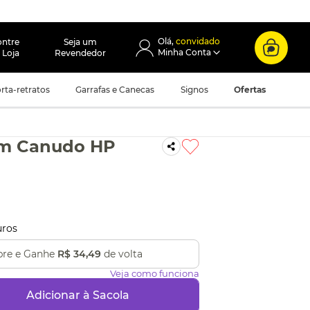
convidado
ontre
Seja um
 Loja
Revendedor
rta-retratos
Garrafas e Canecas
Signos
Ofertas
om Canudo HP
uros
re e Ganhe
R$ 34,49
de volta
Veja como funciona
Adicionar à Sacola