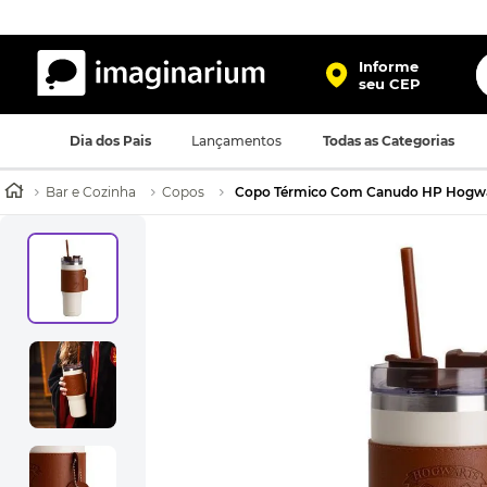
O
Informe
seu CEP
TERMOS MAIS BUSCADOS
Dia dos Pais
Lançamentos
Todas as Categorias
1
º
harry potter
2
º
bolsa
Bar e Cozinha
Copos
Copo Térmico Com Canudo HP Hogw
3
º
porta retrato
4
º
mochila
5
º
caneca
6
º
luminaria
7
º
necessaire
8
º
garrafa
9
º
friends