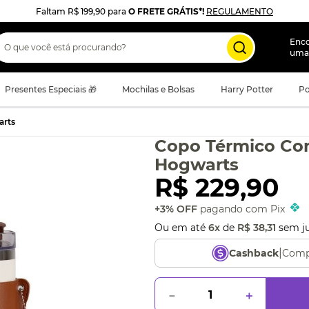
Faltam
R$ 199,90
para
O FRETE GRÁTIS*!
REGULAMENTO
 que você está procurando?
Enc
uma
Presentes Especiais 🎁
Mochilas e Bolsas
Harry Potter
Po
arts
Copo Térmico C
Hogwarts
R$
229
,
90
+3% OFF
pagando com Pix
Ou em até
6
x
de
R$
38
,
31
sem j
|
Comp
Cashback
－
＋