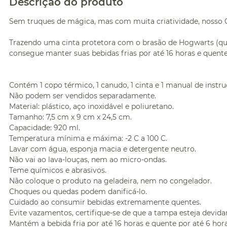
Descrição do produto
Sem truques de mágica, mas com muita criatividade, nosso C
Trazendo uma cinta protetora com o brasão de Hogwarts (que
consegue manter suas bebidas frias por até 16 horas e quente
Contém 1 copo térmico, 1 canudo, 1 cinta e 1 manual de instru
Não podem ser vendidos separadamente.
Material: plástico, aço inoxidável e poliuretano.
Tamanho: 7,5 cm x 9 cm x 24,5 cm.
Capacidade: 920 ml.
Temperatura mínima e máxima: -2 C a 100 C.
Lavar com água, esponja macia e detergente neutro.
Não vai ao lava-louças, nem ao micro-ondas.
Teme químicos e abrasivos.
Não coloque o produto na geladeira, nem no congelador.
Choques ou quedas podem danificá-lo.
Cuidado ao consumir bebidas extremamente quentes.
Evite vazamentos, certifique-se de que a tampa esteja devid
Mantém a bebida fria por até 16 horas e quente por até 6 hora