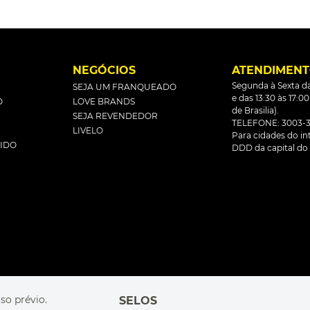
L
NEGÓCIOS
ATENDIMEN
Segunda à Sexta da
SEJA UM FRANQUEADO
e das 13:30 às 17:0
O
LOVE BRANDS
de Brasilia).
SEJA REVENDEDOR
TELEFONE: 3003-3
LIVELO
Para cidades do inte
DIDO
DDD da capital do 
so prévio.
SELOS