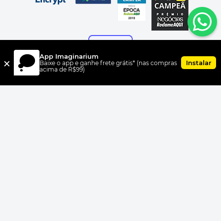
App Imaginarium
×
Instalar
Baixe o app e ganhe frete grátis* (nas compras
acima de R$99)
FORMAS DE PAGAMENTO
UNI.CO COMERCIO S/A, CNPJ 00.399.603/0010-07, Av Dr. Cardoso
de Melo, 1855 CEP 04548-005, Vila Olímpia, São Paulo, SP