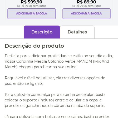
R$
599
,
90
R$
89
,
90
6
x
R$ 99,98
sem juros
3
x
R$ 29,96
sem juros
ADICIONAR À SACOLA
ADICIONAR À SACOLA
Descrição
Detalhes
Descrição do produto
Perfeita para adicionar praticidade e estilo ao seu dia a dia,
nossa Cordinha Mescla Colorido Verde MANDM (Mix And
Match) chegou para ficar na sua rotina!
Regulável e fácil de utilizar, ela traz diversas opções de
uso, então se liga só:
Para utilizá-la como alça para capinha de celular, basta
colocar o suporte (incluso) entre o celular e a capa, e
prender os ganchinhos da cordinha na aba do suporte.
Já para utilizá-la com bolsas e necessaires, basta prender