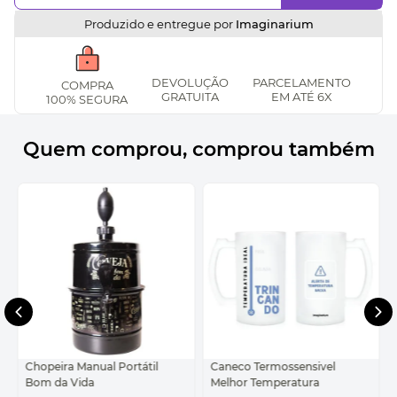
Produzido e entregue por
Imaginarium
DEVOLUÇÃO
PARCELAMENTO
COMPRA
GRATUITA
EM ATÉ 6X
100% SEGURA
Quem comprou, comprou também
Chopeira Manual Portátil
Caneco Termossensivel
Bom da Vida
Melhor Temperatura