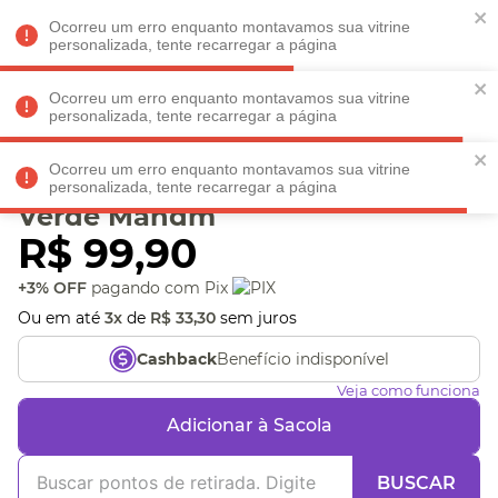
Faltam
R$ 198,90
para
O FRETE GRÁTIS*!
REGULAMENTO
Ocorreu um erro enquanto montavamos sua vitrine
personalizada, tente recarregar a página
Ocorreu um erro enquanto montavamos sua vitrine
personalizada, tente recarregar a página
Veja produtos perto de você! Informe seu CEP
Ocorreu um erro enquanto montavamos sua vitrine
Cordinha Mescla Colorido
personalizada, tente recarregar a página
Verde Mandm
R$
99
,
90
+3% OFF
pagando com Pix
Ou em até
3
x
de
R$
33
,
30
sem juros
Benefício indisponível
Cashback
Veja como funciona
Adicionar à Sacola
BUSCAR