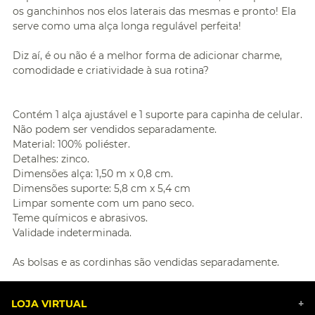
os ganchinhos nos elos laterais das mesmas e pronto! Ela
serve como uma alça longa regulável perfeita!
Diz aí, é ou não é a melhor forma de adicionar charme,
comodidade e criatividade à sua rotina?
Contém 1 alça ajustável e 1 suporte para capinha de celular.
Não podem ser vendidos separadamente.
Material: 100% poliéster.
Detalhes: zinco.
Dimensões alça: 1,50 m x 0,8 cm.
Dimensões suporte: 5,8 cm x 5,4 cm
Limpar somente com um pano seco.
Teme químicos e abrasivos.
Validade indeterminada.
As bolsas e as cordinhas são vendidas separadamente.
LOJA VIRTUAL
+