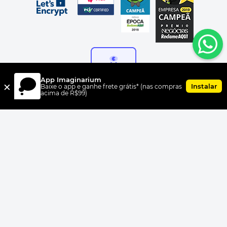
App Imaginarium
×
Instalar
Baixe o app e ganhe frete grátis* (nas compras
acima de R$99)
FORMAS DE PAGAMENTO
UNI.CO COMERCIO S/A, CNPJ 00.399.603/0010-07, Av Dr. Cardoso