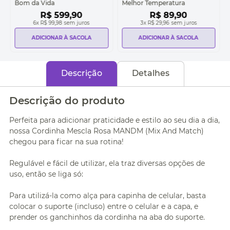
Bom da Vida
Melhor Temperatura
R$
599
,
90
R$
89
,
90
6
x
R$ 99,98
sem juros
3
x
R$ 29,96
sem juros
ADICIONAR À SACOLA
ADICIONAR À SACOLA
Descrição
Detalhes
Descrição do produto
Perfeita para adicionar praticidade e estilo ao seu dia a dia,
nossa Cordinha Mescla Rosa MANDM (Mix And Match)
chegou para ficar na sua rotina!
Regulável e fácil de utilizar, ela traz diversas opções de
uso, então se liga só:
Para utilizá-la como alça para capinha de celular, basta
colocar o suporte (incluso) entre o celular e a capa, e
prender os ganchinhos da cordinha na aba do suporte.