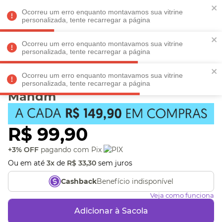
Faltam
R$ 198,90
para
O FRETE GRÁTIS*!
REGULAMENTO
Ocorreu um erro enquanto montavamos sua vitrine
personalizada, tente recarregar a página
Ocorreu um erro enquanto montavamos sua vitrine
personalizada, tente recarregar a página
Veja produtos perto de você! Informe seu CEP
Ocorreu um erro enquanto montavamos sua vitrine
Cordinha Mescla Rosa
personalizada, tente recarregar a página
Mandm
R$
99
,
90
+3% OFF
pagando com Pix
Ou em até
3
x
de
R$
33
,
30
sem juros
Benefício indisponível
Cashback
Veja como funciona
Adicionar à Sacola