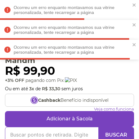
Faltam
R$ 198,90
para
O FRETE GRÁTIS*!
REGULAMENTO
Ocorreu um erro enquanto montavamos sua vitrine
personalizada, tente recarregar a página
Ocorreu um erro enquanto montavamos sua vitrine
personalizada, tente recarregar a página
Veja produtos perto de você! Informe seu CEP
Ocorreu um erro enquanto montavamos sua vitrine
Cordinha Verde Claro
personalizada, tente recarregar a página
Mandm
R$
99
,
90
+3% OFF
pagando com Pix
Ou em até
3
x
de
R$
33
,
30
sem juros
Benefício indisponível
Cashback
Veja como funciona
Adicionar à Sacola
BUSCAR