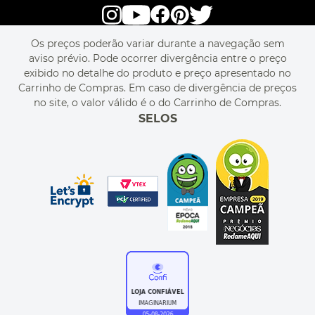
alô alô IMG
SEJA REVENDEDOR
RASTREIE O SEU PEDIDO
POLÍTICA DE PRIVACIDADE
LIVELO
MAPA DO SITE
PERGUNTAS FREQUENTES
FALE CONOSCO
REGULAMENTOS
Os preços poderão variar durante a navegação sem
MEU CADASTRO
aviso prévio. Pode ocorrer divergência entre o preço
MEU PEDIDO
exibido no detalhe do produto e preço apresentado no
CUPONS DE DESCONTO
Carrinho de Compras. Em caso de divergência de preços
no site, o valor válido é o do Carrinho de Compras.
SELOS