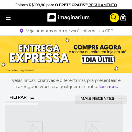
Faltam
R$ 198,90
para
O FRETE GRÁTIS*!
REGULAMENTO
Veja produtos perto de você! Informe seu CEP
Velas lindas, criativas e diferentonas pra presentear e
trazer good vibes pra qualquer cantinho.
Ler mais
FILTRAR
ORDENAR POR
MAIS RECENTES