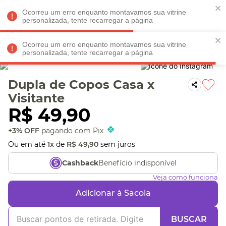
Faltam
R$ 198,90
para
O FRETE GRÁTIS*!
REGULAMENTO
Ocorreu um erro enquanto montavamos sua vitrine
personalizada, tente recarregar a página
Ocorreu um erro enquanto montavamos sua vitrine
personalizada, tente recarregar a página
Veja produtos perto de você! Informe seu CEP
Dupla de Copos Casa x
Visitante
R$
49
,
90
+3% OFF
pagando com Pix
Ou em até
1
x
de
R$
49
,
90
sem juros
Benefício indisponível
Cashback
Veja como funciona
Adicionar à Sacola
BUSCAR