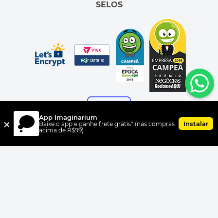
SELOS
App Imaginarium
×
Instalar
Baixe o app e ganhe frete grátis* (nas compras
acima de R$99)
FORMAS DE PAGAMENTO