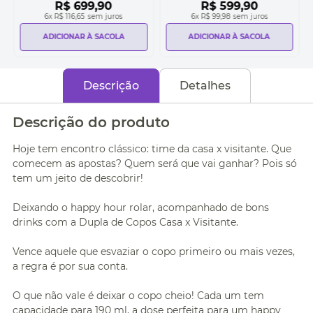
R$
699
,
90
R$
599
,
90
6
x
R$ 116,65
sem juros
6
x
R$ 99,98
sem juros
ADICIONAR À SACOLA
ADICIONAR À SACOLA
Descrição
Detalhes
Descrição do produto
Hoje tem encontro clássico: time da casa x visitante. Que
comecem as apostas? Quem será que vai ganhar? Pois só
tem um jeito de descobrir!
Deixando o happy hour rolar, acompanhado de bons
drinks com a Dupla de Copos Casa x Visitante.
Vence aquele que esvaziar o copo primeiro ou mais vezes,
a regra é por sua conta.
O que não vale é deixar o copo cheio! Cada um tem
capacidade para 190 ml, a dose perfeita para um happy