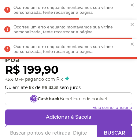
Faltam
R$ 198,90
para
O FRETE GRÁTIS*!
REGULAMENTO
Ocorreu um erro enquanto montavamos sua vitrine
personalizada, tente recarregar a página
Ocorreu um erro enquanto montavamos sua vitrine
personalizada, tente recarregar a página
Veja produtos perto de você! Informe seu CEP
Ocorreu um erro enquanto montavamos sua vitrine
Garrafa Térmica Com Alça
personalizada, tente recarregar a página
Poá
R$
199
,
90
+3% OFF
pagando com Pix
Ou em até
6
x
de
R$
33
,
31
sem juros
Benefício indisponível
Cashback
Veja como funciona
Adicionar à Sacola
BUSCAR