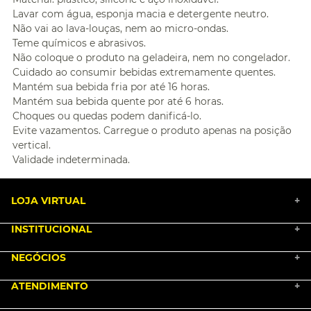
Lavar com água, esponja macia e detergente neutro.
Não vai ao lava-louças, nem ao micro-ondas.
Teme químicos e abrasivos.
Não coloque o produto na geladeira, nem no congelador.
Cuidado ao consumir bebidas extremamente quentes.
Mantém sua bebida fria por até 16 horas.
Mantém sua bebida quente por até 6 horas.
Choques ou quedas podem danificá-lo.
Evite vazamentos. Carregue o produto apenas na posição
vertical.
Validade indeterminada.
LOJA VIRTUAL
+
INSTITUCIONAL
+
BLACK FRIDAY 2025
NEGÓCIOS
MARKETPLACE
+
NOSSA HISTÓRIA
COMO COMPRAR
ATENDIMENTO
TRABALHE CONOSCO
+
PGTO E POLÍTICA DE FRETE
SEJA UM FRANQUEADO
ENCONTRAR LOJAS
TROCA E DEVOLUÇÃO