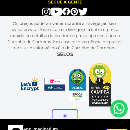
LOVE BRANDS
BLOG
SEGUE A GENTE
TERMOS DE USO
alô alô IMG
SEJA REVENDEDOR
RASTREIE O SEU PEDIDO
POLÍTICA DE PRIVACIDADE
LIVELO
MAPA DO SITE
PERGUNTAS FREQUENTES
FALE CONOSCO
REGULAMENTOS
Os preços poderão variar durante a navegação sem
MEU CADASTRO
aviso prévio. Pode ocorrer divergência entre o preço
MEU PEDIDO
exibido no detalhe do produto e preço apresentado no
CUPONS DE DESCONTO
Carrinho de Compras. Em caso de divergência de preços
no site, o valor válido é o do Carrinho de Compras.
SELOS
App Imaginarium