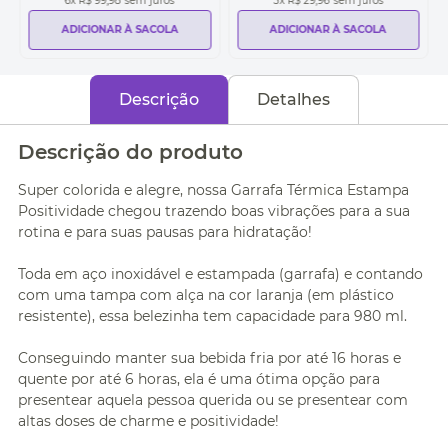
6
x
R$ 99,98
sem juros
3
x
R$ 29,96
sem juros
ADICIONAR À SACOLA
ADICIONAR À SACOLA
Descrição
Detalhes
Descrição do produto
Super colorida e alegre, nossa Garrafa Térmica Estampa
Positividade chegou trazendo boas vibrações para a sua
rotina e para suas pausas para hidratação!
Toda em aço inoxidável e estampada (garrafa) e contando
com uma tampa com alça na cor laranja (em plástico
resistente), essa belezinha tem capacidade para 980 ml.
Conseguindo manter sua bebida fria por até 16 horas e
quente por até 6 horas, ela é uma ótima opção para
presentear aquela pessoa querida ou se presentear com
altas doses de charme e positividade!