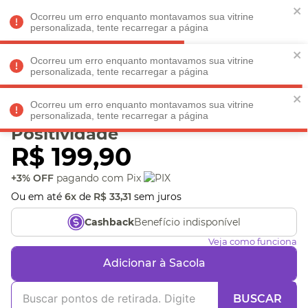
Faltam
R$ 198,90
para
O FRETE GRÁTIS*!
REGULAMENTO
Ocorreu um erro enquanto montavamos sua vitrine
personalizada, tente recarregar a página
Ocorreu um erro enquanto montavamos sua vitrine
personalizada, tente recarregar a página
Veja produtos perto de você! Informe seu CEP
Ocorreu um erro enquanto montavamos sua vitrine
Garrafa Térmica Estampa
personalizada, tente recarregar a página
Positividade
R$
199
,
90
+3% OFF
pagando com Pix
Ou em até
6
x
de
R$
33
,
31
sem juros
Benefício indisponível
Cashback
Veja como funciona
Adicionar à Sacola
BUSCAR