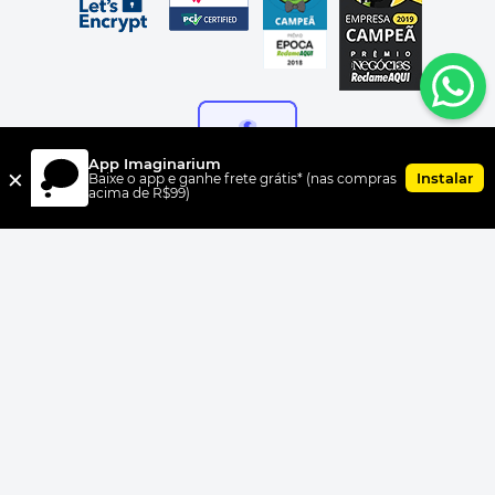
App Imaginarium
×
Instalar
Baixe o app e ganhe frete grátis* (nas compras
acima de R$99)
FORMAS DE PAGAMENTO
UNI.CO COMERCIO S/A, CNPJ 00.399.603/0010-07, Av Dr. Cardoso