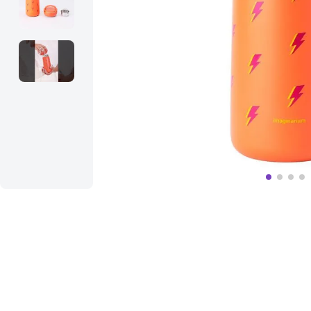
10
º
bolsa termica