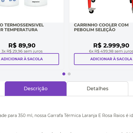
O TERMOSSENSIVEL
CARRINHO COOLER COM
R TEMPERATURA
PEBOLIM SELEÇÃO
R$
89
,
90
R$
2
.
999
,
90
3
x
R$ 29,96
sem juros
6
x
R$ 499,98
sem juro
ADICIONAR À SACOLA
ADICIONAR À SACOLA
Descrição
Detalhes
e para 350 ml, nossa Garrafa Térmica Laranja E Rosa Raios é i