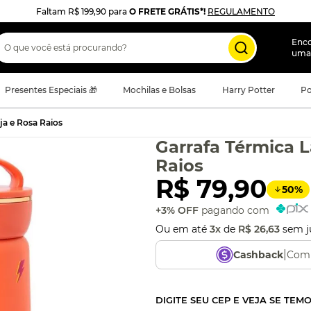
Faltam
R$ 199,90
para
O FRETE GRÁTIS*!
REGULAMENTO
 que você está procurando?
Enc
uma
Presentes Especiais 🎁
Mochilas e Bolsas
Harry Potter
Po
ja e Rosa Raios
Garrafa Térmica L
Raios
R$
79
,
90
50
%
+3% OFF
pagando com
Ou em até
3
x
de
R$
26
,
63
sem j
|
Comp
Cashback
DIGITE SEU CEP E VEJA SE TEM