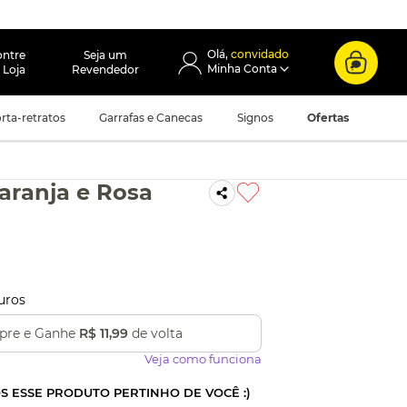
convidado
ontre
Seja um
 Loja
Revendedor
rta-retratos
Garrafas e Canecas
Signos
Ofertas
aranja e Rosa
uros
re e Ganhe
R$ 11,99
de volta
Veja como funciona
OS ESSE PRODUTO PERTINHO DE VOCÊ :)