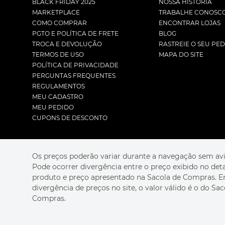
BLACK FRIDAY 2025
NOSSA HISTÓRIA
MARKETPLACE
TRABALHE CONOSC
COMO COMPRAR
ENCONTRAR LOJAS
PGTO E POLÍTICA DE FRETE
BLOG
TROCA E DEVOLUÇÃO
RASTREIE O SEU PE
TERMOS DE USO
MAPA DO SITE
POLÍTICA DE PRIVACIDADE
PERGUNTAS FREQUENTES
REGULAMENTOS
MEU CADASTRO
MEU PEDIDO
CUPONS DE DESCONTO
Os preços poderão variar durante a navegação sem avi
Pode ocorrer divergência entre o preço exibido no det
produto e preço apresentado na Sacola de Compras. 
divergência de preços no site, o valor válido é o do Sac
Compras.