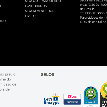
Segunda à Sexta da
SEJA UM FRANQUEADO
e das 13:30 às 17:0
O
LOVE BRANDS
de Brasilia).
SEJA REVENDEDOR
TELEFONE: 3003-3
LIVELO
Para cidades do inte
DIDO
DDD da capital do 
so prévio.
SELOS
alhe do
Em caso de
ola de