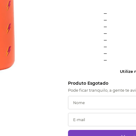
_
_
_
_
_
_
_
_
Utilize