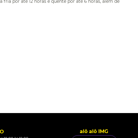
ia por até 12 horas e quente por até 6 horas, além de
alô alô IMG
TO