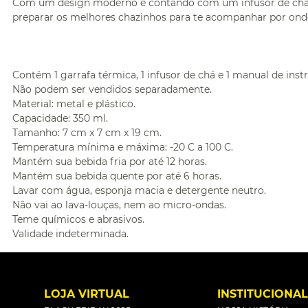
Com um design moderno e contando com um infusor de chá e u
preparar os melhores chazinhos para te acompanhar por ond
Contém 1 garrafa térmica, 1 infusor de chá e 1 manual de inst
Não podem ser vendidos separadamente.
Material: metal e plástico.
Capacidade: 350 ml.
Tamanho: 7 cm x 7 cm x 19 cm.
Temperatura mínima e máxima: -20 C a 100 C.
Mantém sua bebida fria por até 12 horas.
Mantém sua bebida quente por até 6 horas.
Lavar com água, esponja macia e detergente neutro.
Não vai ao lava-louças, nem ao micro-ondas.
Teme químicos e abrasivos.
Validade indeterminada.
LOJA VIRTUAL
INSTITUCIONA