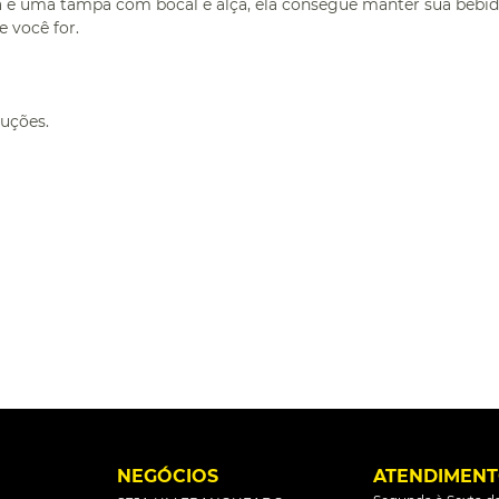
ma tampa com bocal e alça, ela consegue manter sua bebida fr
e você for.
ruções.
L
NEGÓCIOS
ATENDIMEN