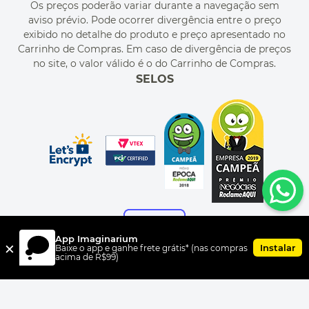
Os preços poderão variar durante a navegação sem
MEU CADASTRO
aviso prévio. Pode ocorrer divergência entre o preço
MEU PEDIDO
exibido no detalhe do produto e preço apresentado no
CUPONS DE DESCONTO
Carrinho de Compras. Em caso de divergência de preços
no site, o valor válido é o do Carrinho de Compras.
SELOS
App Imaginarium
×
Instalar
Baixe o app e ganhe frete grátis* (nas compras
acima de R$99)
FORMAS DE PAGAMENTO