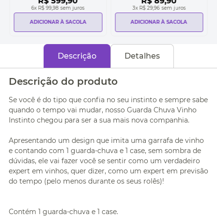
R$
599
,
90
R$
89
,
90
6
x
R$ 99,98
sem juros
3
x
R$ 29,96
sem juros
ADICIONAR À SACOLA
ADICIONAR À SACOLA
Descrição
Detalhes
Descrição do produto
Se você é do tipo que confia no seu instinto e sempre sabe
quando o tempo vai mudar, nosso Guarda Chuva Vinho
Instinto chegou para ser a sua mais nova companhia.
Apresentando um design que imita uma garrafa de vinho
e contando com 1 guarda-chuva e 1 case, sem sombra de
dúvidas, ele vai fazer você se sentir como um verdadeiro
expert em vinhos, quer dizer, como um expert em previsão
do tempo (pelo menos durante os seus rolês)!
Contém 1 guarda-chuva e 1 case.