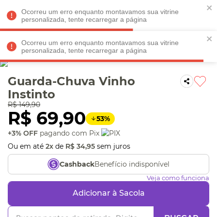
Faltam
R$ 198,90
para
O FRETE GRÁTIS*!
REGULAMENTO
Ocorreu um erro enquanto montavamos sua vitrine
personalizada, tente recarregar a página
Ocorreu um erro enquanto montavamos sua vitrine
personalizada, tente recarregar a página
Veja produtos perto de você! Informe seu CEP
Guarda-Chuva Vinho
Instinto
R$
149
,
90
R$
69
,
90
53
%
+3% OFF
pagando com Pix
Ou em até
2
x
de
R$
34
,
95
sem juros
Benefício indisponível
Cashback
Veja como funciona
Adicionar à Sacola