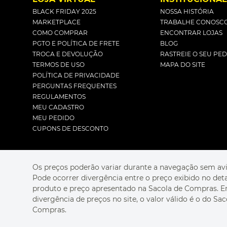
BLACK FRIDAY 2025
NOSSA HISTÓRIA
MARKETPLACE
TRABALHE CONOSC
COMO COMPRAR
ENCONTRAR LOJAS
PGTO E POLÍTICA DE FRETE
BLOG
TROCA E DEVOLUÇÃO
RASTREIE O SEU PE
TERMOS DE USO
MAPA DO SITE
POLÍTICA DE PRIVACIDADE
PERGUNTAS FREQUENTES
REGULAMENTOS
MEU CADASTRO
MEU PEDIDO
CUPONS DE DESCONTO
Os preços poderão variar durante a navegação sem avi
Pode ocorrer divergência entre o preço exibido no det
produto e preço apresentado na Sacola de Compras. 
divergência de preços no site, o valor válido é o do Sac
Compras.