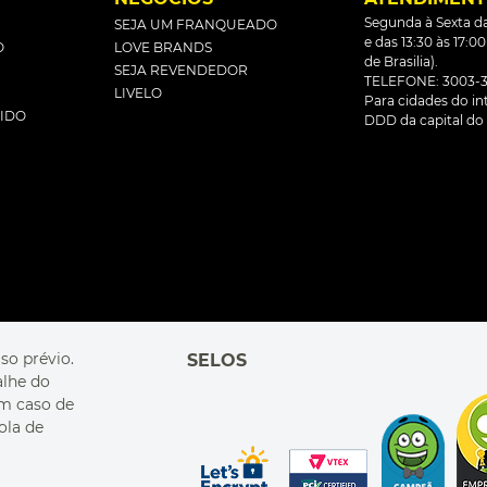
Segunda à Sexta da
SEJA UM FRANQUEADO
e das 13:30 às 17:0
O
LOVE BRANDS
de Brasilia).
SEJA REVENDEDOR
TELEFONE: 3003-3
LIVELO
Para cidades do inte
DIDO
DDD da capital do 
so prévio.
SELOS
alhe do
Em caso de
ola de