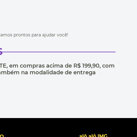
stamos prontos para ajudar você!
S
TE
, em compras acima de R$ 199,90, com
0 também na modalidade de entrega
alô alô IMG
TO