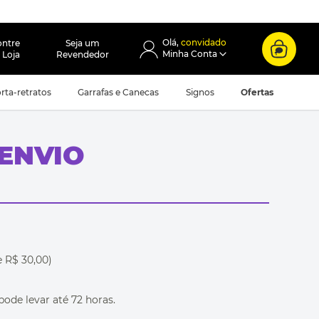
convidado
ontre
Seja um
 Loja
Revendedor
rta-retratos
Garrafas e Canecas
Signos
Ofertas
 ENVIO
 R$ 30,00)
ode levar até 72 horas.