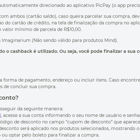
automaticamente direcionado ao aplicativo PicPay (o app precisa 
com ambos (cartão saldo), caso queira parcelar sua compra, de
 do cartão de crédito, na tela de finalização da compra no aplica
om valor mínimo de parcela de R$10,00.
s Imaginarium (Não sendo válido para produtos Mind).
 o cashback é utilizado. Ou seja, você pode finalizar a sua 
r a forma de pagamento, endereço ou incluir itens. Caso encont
s de concluir sua compra.
conto?
osseguir da seguinte maneira:
l
, acesse a sua conta informando o seu nome de usuário e senh
 código de desconto no campo “cupom de desconto” que aparece 
sconto será aplicado nos produtos selecionados, mostrando o va
 ou optar pelo boleto para finalizar a compra.