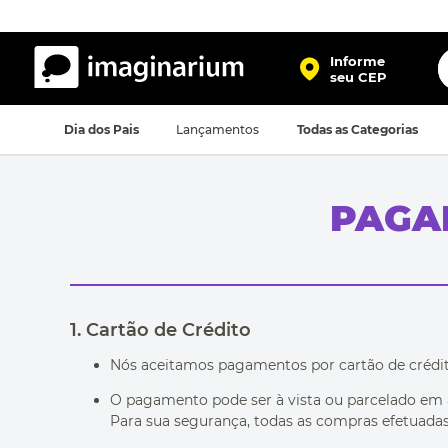
O
Informe
seu CEP
TERMOS MAIS BUSCADOS
Dia dos Pais
Lançamentos
Todas as Categorias
1
º
harry potter
2
º
bolsa
PAGAM
3
º
porta retrato
4
º
caneca
5
º
mochila
6
º
luminaria
1. Cartão de Crédito
7
º
necessaire
Nós aceitamos pagamentos por cartão de crédito
8
º
garrafa
O pagamento pode ser à vista ou parcelado em a
Para sua segurança, todas as compras efetuadas 
9
º
friends