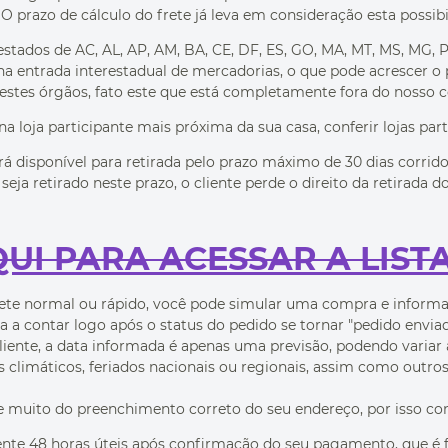
 O prazo de cálculo do frete já leva em consideração esta possib
ados de AC, AL, AP, AM, BA, CE, DF, ES, GO, MA, MT, MS, MG, PA,
na entrada interestadual de mercadorias, o que pode acrescer o
estes órgãos, fato este que está completamente fora do nosso c
 na loja participante mais próxima da sua casa, conferir lojas par
rá disponível para retirada pelo prazo máximo de 30 dias corrid
seja retirado neste prazo, o cliente perde o direito da retirada 
UI PARA ACESSAR A LIST
rete normal ou rápido, você pode simular uma compra e informa
 contar logo após o status do pedido se tornar "pedido enviado"
cliente, a data informada é apenas uma previsão, podendo variar
 climáticos, feriados nacionais ou regionais, assim como outros
uito do preenchimento correto do seu endereço, por isso confi
e 48 horas úteis após confirmação do seu pagamento, que é feit