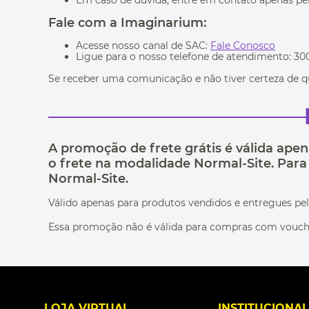
Em caso de dúvida, entre em contato apenas pel
Fale com a Imaginarium:
Acesse nosso canal de SAC:
Fale Conosco
Ligue para o nosso telefone de atendimento: 30
Se receber uma comunicação e não tiver certeza de que
A promoção de frete grátis é válida apen
o frete na modalidade Normal-Site. Para
Normal-Site.
Válido apenas para produtos vendidos e entregues pe
Essa promoção não é válida para compras com vouch
LOJA VIRTUAL
INSTITUCIONA