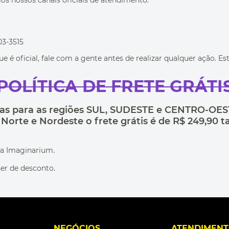
os nossos canais oficiais de atendimento.
03-3515
 é oficial, fale com a gente antes de realizar qualquer ação. E
POLÍTICA DE FRETE GRÁTI
as para as regiões
SUL, SUDESTE e CENTRO-OES
 Norte e Nordeste o frete grátis é de R$ 249,9
la Imaginarium.
er de desconto.
L
NEGÓCIOS
ATENDIMEN