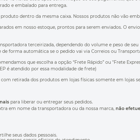
arado e embalado para entrega.
produto dentro da mesma caixa. Nossos produtos não vão emba
rados em nosso estoque, prontos para serem enviados. O envio é
ransportadora terceirizada, dependendo do volume e peso de seu
e de forma automática se o pedido vai via Correios ou Transport
endamos que escolha a opção “Frete Rápido” ou "Frete Expresso
CEP é atendido por essa modalidade de frete)
com retirada dos produtos em lojas físicas somente em lojas sel
nais
para liberar ou entregar seus pedidos.
extra em nome da transportadora ou da nossa marca,
não efetu
ilhe seus dados pessoais.