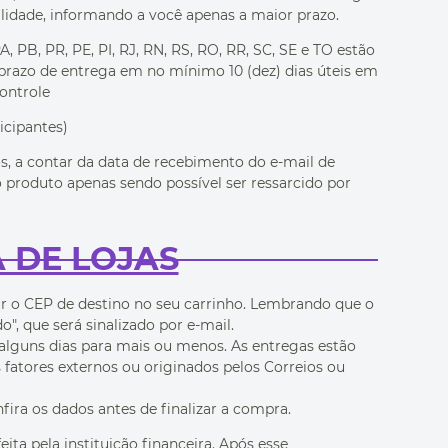
ilidade, informando a você apenas a maior prazo.
 PB, PR, PE, PI, RJ, RN, RS, RO, RR, SC, SE e TO estão
 prazo de entrega em no mínimo 10 (dez) dias úteis em
ontrole
ticipantes)
os, a contar da data de recebimento do e-mail de
do produto apenas sendo possível ser ressarcido por
A DE LOJAS
r o CEP de destino no seu carrinho. Lembrando que o
, que será sinalizado por e-mail.
 alguns dias para mais ou menos. As entregas estão
 fatores externos ou originados pelos Correios ou
ra os dados antes de finalizar a compra.
a pela instituição financeira. Após esse