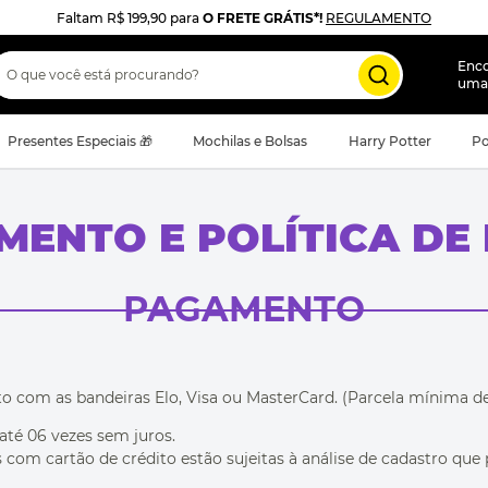
Faltam
R$ 199,90
para
O FRETE GRÁTIS*!
REGULAMENTO
 que você está procurando?
Enc
uma
Presentes Especiais 🎁
Mochilas e Bolsas
Harry Potter
Po
ENTO E POLÍTICA DE
PAGAMENTO
 com as bandeiras Elo, Visa ou MasterCard. (Parcela mínima de
té 06 vezes sem juros.
com cartão de crédito estão sujeitas à análise de cadastro que p