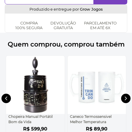
Produzido e entregue por
Grow Jogos
COMPRA
DEVOLUÇÃO
PARCELAMENTO
100% SEGURA
GRATUITA
EM ATÉ 6X
Quem comprou, comprou também
Chopeira Manual Portátil
Caneco Termossensivel
Bom da Vida
Melhor Temperatura
R$
599
,
90
R$
89
,
90