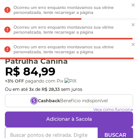
Faltam
R$ 198,90
para
O FRETE GRÁTIS*!
REGULAMENTO
Ocorreu um erro enquanto montavamos sua vitrine
personalizada, tente recarregar a página
Ocorreu um erro enquanto montavamos sua vitrine
personalizada, tente recarregar a página
Veja produtos perto de você! Informe seu CEP
Ocorreu um erro enquanto montavamos sua vitrine
Jogo Aventura Canina
personalizada, tente recarregar a página
Patrulha Canina
R$
84
,
99
+3% OFF
pagando com Pix
Ou em até
3
x
de
R$
28
,
33
sem juros
Benefício indisponível
Cashback
Veja como funciona
Adicionar à Sacola
BUSCAR