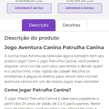
6
x
R$ 99,98
sem juros
3
x
R$ 29,96
sem juros
ADICIONAR À SACOLA
ADICIONAR À SACOLA
Descrição
Detalhes
Descrição do produto
Jogo Aventura Canina Patrulha Canina
A turma mais fofinha da televisão agora também tem seu
próprio jogo! Com o jogo Patrulha Canina, você poderá
disputar uma corrida com seus oponentes e decidir quem
é o cachorrinho mais rápido da cidade! Recolha os
emblemas e pegue os atalhos para vencer esta incrível
aventura canina em um de nossos jogos mais recentes!
Como jogar Patrulha Canina?
O jogo infantil Patrulha Canina é ideal para jogadores a
partir dos 04 anos de idade, de 2 a 6 participantes. Neste
jogo de tabuleiro, você escolhe o seu filhote favorito e