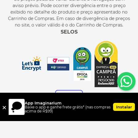
MEU CADASTRO
aviso prévio. Pode ocorrer divergência entre o preço
MEU PEDIDO
exibido no detalhe do produto e preço apresentado no
CUPONS DE DESCONTO
Carrinho de Compras. Em caso de divergência de preços
no site, o valor válido é o do Carrinho de Compras.
SELOS
App Imaginarium
×
Instalar
Baixe o app e ganhe frete grátis* (nas compras
acima de R$99)
FORMAS DE PAGAMENTO