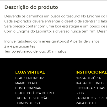
Descrição do produto
Desvende os caminhos em busca do tesouro! No Enigma do Lab
Cada explorador deverá enfrentar o desafio de adentrar o lab
Será preciso contar com uma boa estratégia e um pouco de s
Com o Enigma do Labirinto, a diversão nunca tem fim. Desaf
Incrível tabuleiro com anéis giratórios! A partir de 7 anos
2 a 4 participantes
Tempo estimado de jogo 30 minutos
LOJA VIRTUAL
INSTITUCIONA
BLACK FRIDAY 2025
NOSSA HISTÓRIA
MARKETPLACE
TRABALHE CONOSC
COMO COMPRAR
ENCONTRAR LOJAS
PGTO E POLÍTICA DE FRETE
BLOG
TROCA E DEVOLUÇÃO
RASTREIE O SEU PE
TERMOS DE USO
MAPA DO SITE