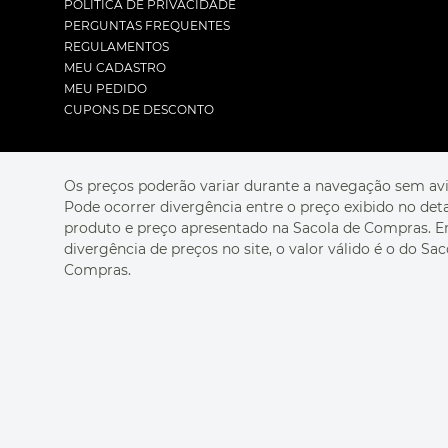
POLÍTICA DE PRIVACIDADE
PERGUNTAS FREQUENTES
REGULAMENTOS
MEU CADASTRO
MEU PEDIDO
CUPONS DE DESCONTO
Os preços poderão variar durante a navegação sem avi
Pode ocorrer divergência entre o preço exibido no det
produto e preço apresentado na Sacola de Compras. 
divergência de preços no site, o valor válido é o do Sac
Compras.