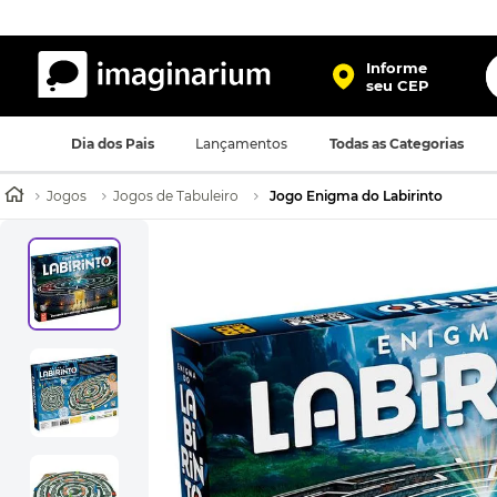
O
Informe
seu CEP
TERMOS MAIS BUSCADOS
Dia dos Pais
Lançamentos
Todas as Categorias
1
º
harry potter
2
º
bolsa
Jogos
Jogos de Tabuleiro
Jogo Enigma do Labirinto
3
º
porta retrato
4
º
caneca
5
º
mochila
6
º
luminaria
7
º
necessaire
8
º
garrafa
9
º
friends