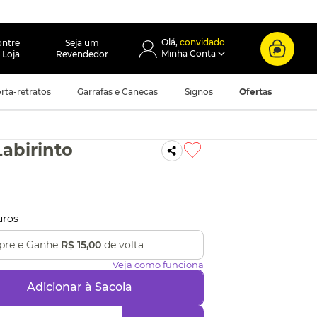
convidado
ontre
Seja um
 Loja
Revendedor
rta-retratos
Garrafas e Canecas
Signos
Ofertas
abirinto
uros
re e Ganhe
R$ 15,00
de volta
Veja como funciona
Adicionar à Sacola