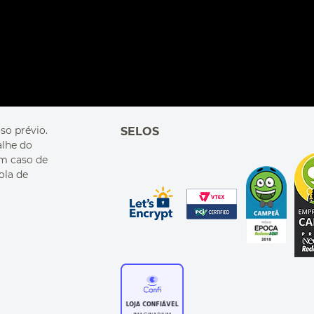
so prévio.
SELOS
alhe do
Em caso de
ola de