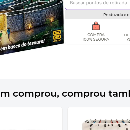
Produzido e e
COMPRA
DE
100% SEGURA
G
m comprou, comprou ta