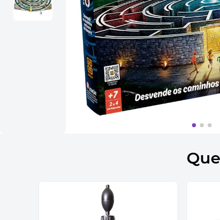
10
º
bolsa termica
Que