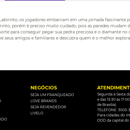
irinto, os jogadores embarcam em uma jornada fascinante por 
irinto, porém é preciso muito cuidado, pois as paredes mudam de
orte para conseguir pegar sua pedra preciosa e o diamante no c
ie seus amigos e familiares e descubra quem é o melhor explora
L
NEGÓCIOS
ATENDIMEN
Segunda à Sexta da
SEJA UM FRANQUEADO
e das 13:30 às 17:0
O
LOVE BRANDS
de Brasilia).
SEJA REVENDEDOR
TELEFONE: 3003-3
LIVELO
Para cidades do inte
DIDO
DDD da capital do 