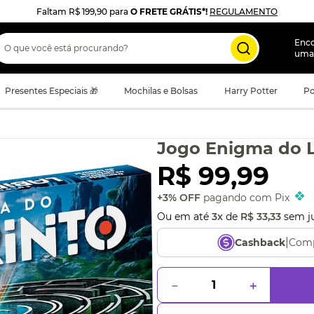
Faltam
R$ 199,90
para
O FRETE GRÁTIS*!
REGULAMENTO
 que você está procurando?
Enc
uma
Presentes Especiais 🎁
Mochilas e Bolsas
Harry Potter
Po
Jogo Enigma do L
R$
99
,
99
+3% OFF
pagando com Pix
Ou em até
3
x
de
R$
33
,
33
sem j
|
Comp
Cashback
－
＋