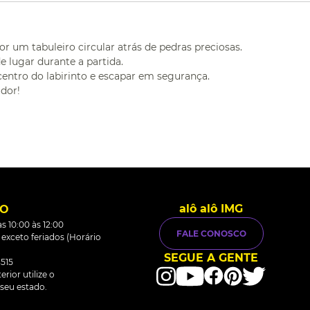
um tabuleiro circular atrás de pedras preciosas.
 lugar durante a partida.
entro do labirinto e escapar em segurança.
dor!
alô alô IMG
TO
s 10:00 às 12:00
FALE CONOSCO
0 exceto feriados (Horário
SEGUE A GENTE
515
rior utilize o
seu estado.