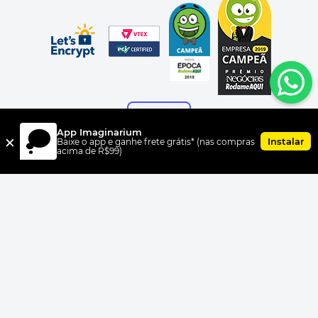
App Imaginarium
×
Instalar
Baixe o app e ganhe frete grátis* (nas compras
acima de R$99)
FORMAS DE PAGAMENTO