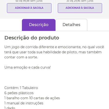
6
x
R$ 99,98
sem juros
3
x
R$ 29,96
sem juros
ADICIONAR À SACOLA
ADICIONAR À SACOLA
Descrição
Detalhes
Descrição do produto
Um jogo de corrida diferente e emocionante, no qual você
terá que usar toda sua habilidade de piloto, mas também
contar com a sorte.
Uma emoção e cada curva!
Contém: 1 Tabuleiro
6 peões plásticos
1 baralho com 10 cartas de ações
1 manual de instruções
1 dado