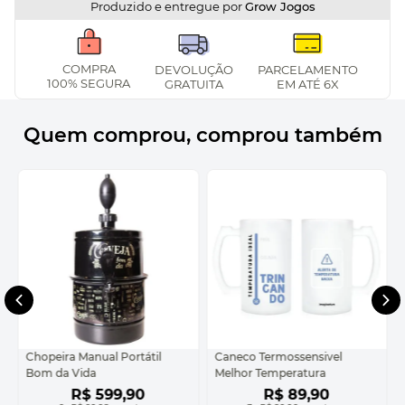
Produzido e entregue por
Grow Jogos
COMPRA
DEVOLUÇÃO
PARCELAMENTO
100% SEGURA
GRATUITA
EM ATÉ 6X
Quem comprou, comprou também
Chopeira Manual Portátil
Caneco Termossensivel
Bom da Vida
Melhor Temperatura
R$
599
,
90
R$
89
,
90