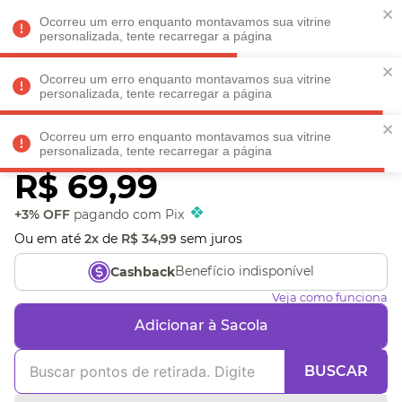
Faltam
R$ 198,90
para
O FRETE GRÁTIS*!
REGULAMENTO
Ocorreu um erro enquanto montavamos sua vitrine
personalizada, tente recarregar a página
Ocorreu um erro enquanto montavamos sua vitrine
personalizada, tente recarregar a página
Veja produtos perto de você! Informe seu CEP
Ocorreu um erro enquanto montavamos sua vitrine
Jogo Fórmula Turbo
personalizada, tente recarregar a página
R$
69
,
99
+3% OFF
pagando com Pix
Ou em até
2
x
de
R$
34
,
99
sem juros
Benefício indisponível
Cashback
Veja como funciona
Adicionar à Sacola
BUSCAR