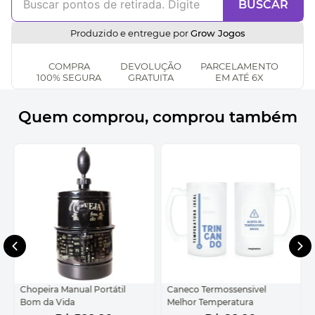
BUSCAR
Produzido e entregue por
Grow Jogos
COMPRA
DEVOLUÇÃO
PARCELAMENTO
100% SEGURA
GRATUITA
EM ATÉ 6X
Quem comprou, comprou também
Chopeira Manual Portátil
Caneco Termossensivel
Bom da Vida
Melhor Temperatura