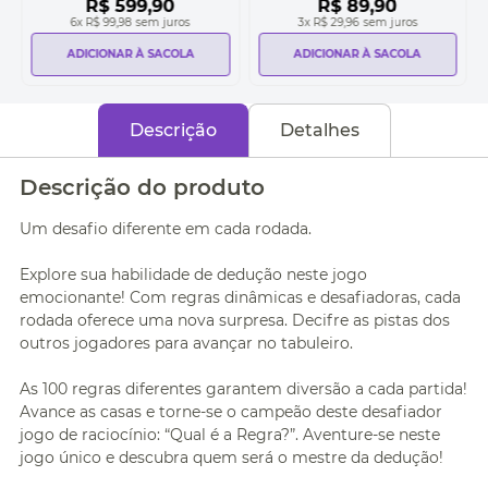
R$
599
,
90
R$
89
,
90
6
x
R$ 99,98
sem juros
3
x
R$ 29,96
sem juros
ADICIONAR À SACOLA
ADICIONAR À SACOLA
Descrição
Detalhes
Descrição do produto
Um desafio diferente em cada rodada.
Explore sua habilidade de dedução neste jogo
emocionante! Com regras dinâmicas e desafiadoras, cada
rodada oferece uma nova surpresa. Decifre as pistas dos
outros jogadores para avançar no tabuleiro.
As 100 regras diferentes garantem diversão a cada partida!
Avance as casas e torne-se o campeão deste desafiador
jogo de raciocínio: “Qual é a Regra?”. Aventure-se neste
jogo único e descubra quem será o mestre da dedução!