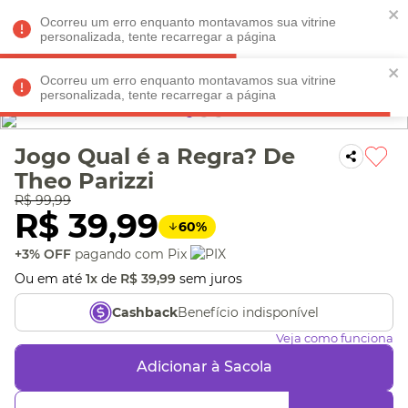
Faltam
R$ 198,90
para
O FRETE GRÁTIS*!
REGULAMENTO
Ocorreu um erro enquanto montavamos sua vitrine
personalizada, tente recarregar a página
Ocorreu um erro enquanto montavamos sua vitrine
personalizada, tente recarregar a página
Veja produtos perto de você! Informe seu CEP
Jogo Qual é a Regra? De
Theo Parizzi
R$
99
,
99
R$
39
,
99
60
%
+3% OFF
pagando com Pix
Ou em até
1
x
de
R$
39
,
99
sem juros
Benefício indisponível
Cashback
Veja como funciona
Adicionar à Sacola