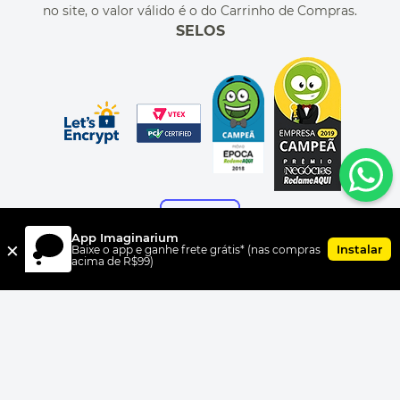
no site, o valor válido é o do Carrinho de Compras.
SELOS
App Imaginarium
×
Instalar
Baixe o app e ganhe frete grátis* (nas compras
acima de R$99)
FORMAS DE PAGAMENTO