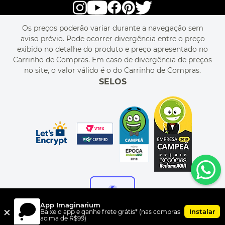
RASTREIE O SEU PEDIDO
POLÍTICA DE PRIVACIDADE
LIVELO
MAPA DO SITE
PERGUNTAS FREQUENTES
FALE CONOSCO
REGULAMENTOS
Os preços poderão variar durante a navegação sem
MEU CADASTRO
aviso prévio. Pode ocorrer divergência entre o preço
MEU PEDIDO
exibido no detalhe do produto e preço apresentado no
CUPONS DE DESCONTO
Carrinho de Compras. Em caso de divergência de preços
no site, o valor válido é o do Carrinho de Compras.
SELOS
App Imaginarium
×
Instalar
Baixe o app e ganhe frete grátis* (nas compras
acima de R$99)