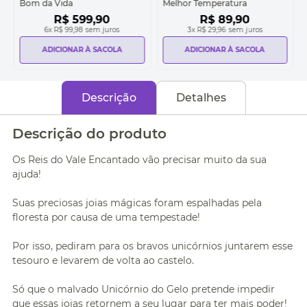
Bom da Vida
Melhor Temperatura
R$
599
,
90
R$
89
,
90
6
x
R$ 99,98
sem juros
3
x
R$ 29,96
sem juros
ADICIONAR À SACOLA
ADICIONAR À SACOLA
Descrição
Detalhes
Descrição do produto
Os Reis do Vale Encantado vão precisar muito da sua
ajuda!
Suas preciosas joias mágicas foram espalhadas pela
floresta por causa de uma tempestade!
Por isso, pediram para os bravos unicórnios juntarem esse
tesouro e levarem de volta ao castelo.
Só que o malvado Unicórnio do Gelo pretende impedir
que essas joias retornem a seu lugar para ter mais poder!