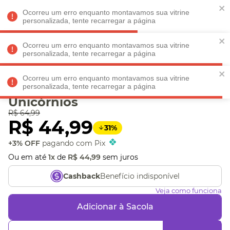
Faltam
R$ 198,90
para
O FRETE GRÁTIS*!
REGULAMENTO
Ocorreu um erro enquanto montavamos sua vitrine
personalizada, tente recarregar a página
Ocorreu um erro enquanto montavamos sua vitrine
personalizada, tente recarregar a página
Veja produtos perto de você! Informe seu CEP
Ocorreu um erro enquanto montavamos sua vitrine
Jogo Reino dos
personalizada, tente recarregar a página
Unicórnios
R$
64
,
99
R$
44
,
99
31
%
+3% OFF
pagando com Pix
Ou em até
1
x
de
R$
44
,
99
sem juros
Benefício indisponível
Cashback
Veja como funciona
Adicionar à Sacola