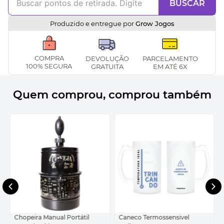
BUSCAR
Produzido e entregue por
Grow Jogos
COMPRA
DEVOLUÇÃO
PARCELAMENTO
100% SEGURA
GRATUITA
EM ATÉ 6X
Quem comprou, comprou também
Chopeira Manual Portátil
Caneco Termossensivel