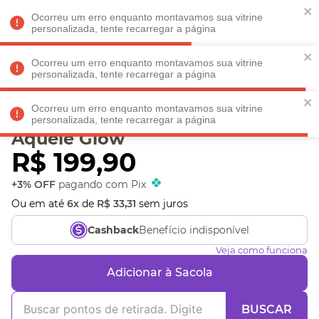
Faltam
R$ 198,90
para
O FRETE GRÁTIS*!
REGULAMENTO
Ocorreu um erro enquanto montavamos sua vitrine
personalizada, tente recarregar a página
Ocorreu um erro enquanto montavamos sua vitrine
personalizada, tente recarregar a página
Veja produtos perto de você! Informe seu CEP
Ocorreu um erro enquanto montavamos sua vitrine
Kit Massageadores Faciais
personalizada, tente recarregar a página
Aquele Glow
R$
199
,
90
+3% OFF
pagando com Pix
Ou em até
6
x
de
R$
33
,
31
sem juros
Benefício indisponível
Cashback
Veja como funciona
Adicionar à Sacola
BUSCAR