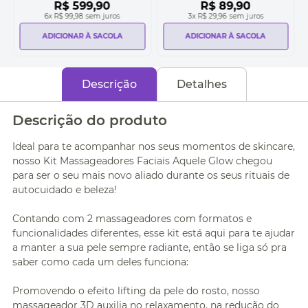
R$
599
,
90
R$
89
,
90
6
x
R$ 99,98
sem juros
3
x
R$ 29,96
sem juros
ADICIONAR À SACOLA
ADICIONAR À SACOLA
Descrição
Detalhes
Descrição do produto
Ideal para te acompanhar nos seus momentos de skincare,
nosso Kit Massageadores Faciais Aquele Glow chegou
para ser o seu mais novo aliado durante os seus rituais de
autocuidado e beleza!
Contando com 2 massageadores com formatos e
funcionalidades diferentes, esse kit está aqui para te ajudar
a manter a sua pele sempre radiante, então se liga só pra
saber como cada um deles funciona:
Promovendo o efeito lifting da pele do rosto, nosso
massageador 3D auxilia no relaxamento, na redução do