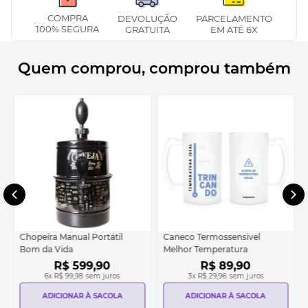
COMPRA
DEVOLUÇÃO
PARCELAMENTO
100% SEGURA
GRATUITA
EM ATÉ 6X
Quem comprou, comprou também
Chopeira Manual Portátil
Caneco Termossensivel
Bom da Vida
Melhor Temperatura
R$
599
,
90
R$
89
,
90
6
x
R$ 99,98
sem juros
3
x
R$ 29,96
sem juros
ADICIONAR À SACOLA
ADICIONAR À SACOLA