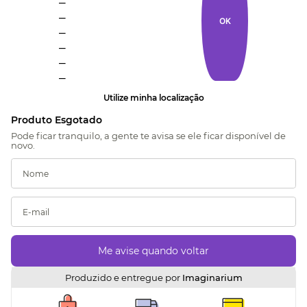
_
OK
_
_
_
_
Utilize minha localização
Produzido e entregue por
Imaginarium