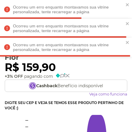
Faltam
R$ 198,90
para
O FRETE GRÁTIS*!
REGULAMENTO
Ocorreu um erro enquanto montavamos sua vitrine
personalizada, tente recarregar a página
Ocorreu um erro enquanto montavamos sua vitrine
personalizada, tente recarregar a página
Veja produtos perto de você! Informe seu CEP
Ocorreu um erro enquanto montavamos sua vitrine
Kit Pincel Com Case Beija
personalizada, tente recarregar a página
Flor
R$
159
,
90
+3% OFF
pagando com
Benefício indisponível
Cashback
Veja como funciona
DIGITE SEU CEP E VEJA SE TEMOS ESSE PRODUTO PERTINHO DE
VOCÊ :)
_
_
_