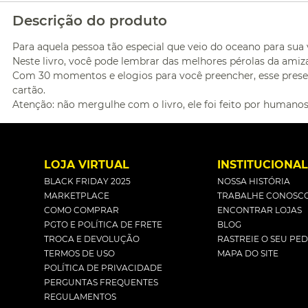
Descrição do produto
Para aquela pessoa tão especial que veio do oceano para sua v
Neste livro, você pode lembrar das melhores pérolas da amiza
Com 30 momentos e elogios para você preencher, esse presen
cartão.
Atenção: não mergulhe com o livro, ele foi feito por humanos
LOJA VIRTUAL
INSTITUCIONA
BLACK FRIDAY 2025
NOSSA HISTÓRIA
MARKETPLACE
TRABALHE CONOSC
COMO COMPRAR
ENCONTRAR LOJAS
PGTO E POLÍTICA DE FRETE
BLOG
TROCA E DEVOLUÇÃO
RASTREIE O SEU PE
TERMOS DE USO
MAPA DO SITE
POLÍTICA DE PRIVACIDADE
PERGUNTAS FREQUENTES
REGULAMENTOS