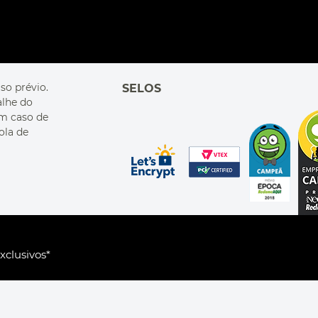
so prévio.
SELOS
alhe do
Em caso de
ola de
xclusivos*