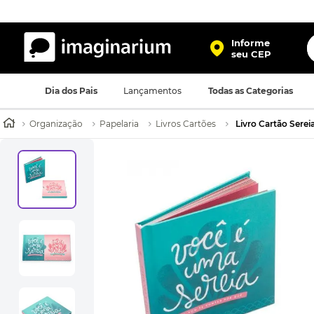
O
Informe
seu CEP
TERMOS MAIS BUSCADOS
Dia dos Pais
Lançamentos
Todas as Categorias
1
º
harry potter
2
º
bolsa
Organização
Papelaria
Livros Cartões
Livro Cartão Serei
3
º
porta retrato
4
º
mochila
5
º
caneca
6
º
luminaria
7
º
necessaire
8
º
garrafa
9
º
friends