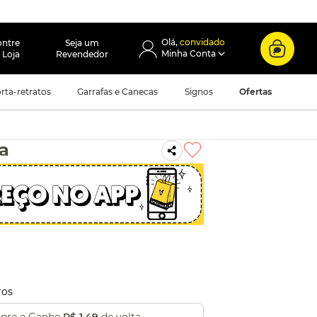
convidado
ontre
Seja um
 Loja
Revendedor
rta-retratos
Garrafas e Canecas
Signos
Ofertas
ia
ros