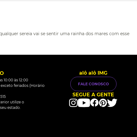
ualquer sereia vai se sentir uma rainha dos mares com esse
alô alô IMG
TO
s 10:00 às 12:00
FALE CONOSCO
0 exceto feriados (Horário
SEGUE A GENTE
515
rior utilize o
seu estado.