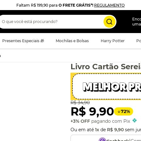
Faltam
R$ 199,90
para
O FRETE GRÁTIS*!
REGULAMENTO
 que você está procurando?
Enc
uma
Presentes Especiais 🎁
Mochilas e Bolsas
Harry Potter
Po
a
Livro Cartão Sere
R$
34
,
90
R$
9
,
90
72
%
+3% OFF
pagando com Pix
Ou em até
1
x
de
R$
9
,
90
sem ju