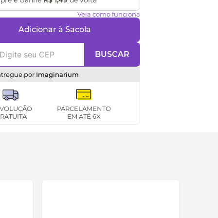
pre e Ganhe
R$ 1,49
de volta
Veja como funciona
Adicionar à Sacola
BUSCAR
ntregue por
Imaginarium
VOLUÇÃO
PARCELAMENTO
RATUITA
EM ATÉ 6X