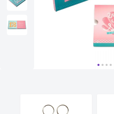
10
º
bolsa termica