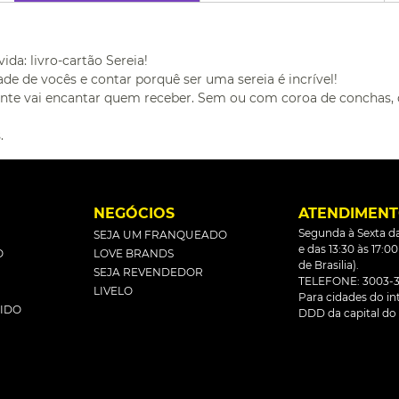
ida: livro-cartão Sereia!
de de vocês e contar porquê ser uma sereia é incrível!
te vai encantar quem receber. Sem ou com coroa de conchas, q
.
L
NEGÓCIOS
ATENDIMEN
Segunda à Sexta da
SEJA UM FRANQUEADO
e das 13:30 às 17:0
O
LOVE BRANDS
de Brasilia).
SEJA REVENDEDOR
TELEFONE: 3003-3
LIVELO
Para cidades do inte
DIDO
DDD da capital do 