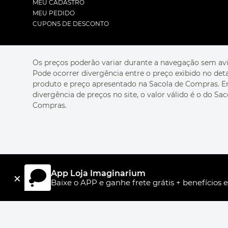
MEU CADASTRO
MEU PEDIDO
CUPONS DE DESCONTO
Os preços poderão variar durante a navegação sem avi
Pode ocorrer divergência entre o preço exibido no det
produto e preço apresentado na Sacola de Compras. 
divergência de preços no site, o valor válido é o do Sac
Compras.
App Loja Imaginarium
×
Baixe o APP e ganhe frete grátis + benefícios e
R$ 9,90
LIVRO CARTÃO SEREIA
ou
1
x
de
R$ 9,90