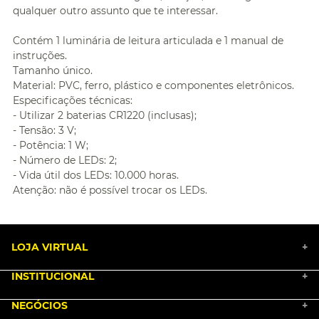
qualquer outro assunto que te interessar.
Contém 1 luminária de leitura articulada e 1 manual de
instruções.
Tamanho único.
Material: PVC, ferro, plástico e componentes eletrônicos.
Especificações técnicas:
- Utilizar 2 baterias CR1220 (inclusas);
- Tensão: 3 V;
- Potência: 1 W;
- Número de LEDs: 2;
- Vida útil dos LEDs: 10.000 horas.
Atenção: não é possível trocar os LEDs.
LOJA VIRTUAL
+
INSTITUCIONAL
+
BLACK FRIDAY 2025
NEGÓCIOS
MARKETPLACE
+
NOSSA HISTÓRIA