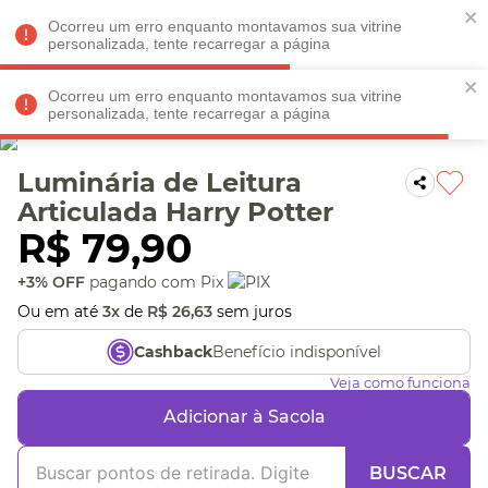
Faltam
R$ 198,90
para
O FRETE GRÁTIS*!
REGULAMENTO
Ocorreu um erro enquanto montavamos sua vitrine
personalizada, tente recarregar a página
Ocorreu um erro enquanto montavamos sua vitrine
personalizada, tente recarregar a página
Veja produtos perto de você! Informe seu CEP
Luminária de Leitura
Articulada Harry Potter
R$
79
,
90
+3% OFF
pagando com Pix
Ou em até
3
x
de
R$
26
,
63
sem juros
Benefício indisponível
Cashback
Veja como funciona
Adicionar à Sacola
BUSCAR