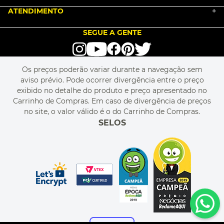
COMO COMPRAR
ATENDIMENTO
TRABALHE CONOSCO
+
PGTO E POLÍTICA DE FRETE
SEJA UM FRANQUEADO
ENCONTRAR LOJAS
TROCA E DEVOLUÇÃO
LOVE BRANDS
BLOG
SEGUE A GENTE
TERMOS DE USO
alô alô IMG
SEJA REVENDEDOR
RASTREIE O SEU PEDIDO
POLÍTICA DE PRIVACIDADE
LIVELO
MAPA DO SITE
PERGUNTAS FREQUENTES
FALE CONOSCO
REGULAMENTOS
Os preços poderão variar durante a navegação sem
MEU CADASTRO
aviso prévio. Pode ocorrer divergência entre o preço
MEU PEDIDO
exibido no detalhe do produto e preço apresentado no
CUPONS DE DESCONTO
Carrinho de Compras. Em caso de divergência de preços
no site, o valor válido é o do Carrinho de Compras.
SELOS