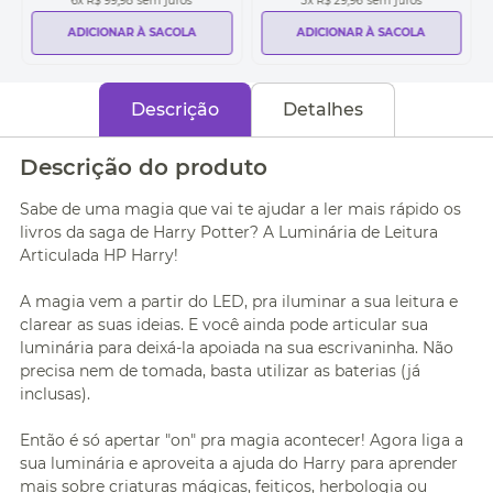
6
x
R$ 99,98
sem juros
3
x
R$ 29,96
sem juros
ADICIONAR À SACOLA
ADICIONAR À SACOLA
Descrição
Detalhes
Descrição do produto
Sabe de uma magia que vai te ajudar a ler mais rápido os
livros da saga de Harry Potter? A Luminária de Leitura
Articulada HP Harry!
A magia vem a partir do LED, pra iluminar a sua leitura e
clarear as suas ideias. E você ainda pode articular sua
luminária para deixá-la apoiada na sua escrivaninha. Não
precisa nem de tomada, basta utilizar as baterias (já
inclusas).
Então é só apertar "on" pra magia acontecer! Agora liga a
sua luminária e aproveita a ajuda do Harry para aprender
mais sobre criaturas mágicas, feitiços, herbologia ou