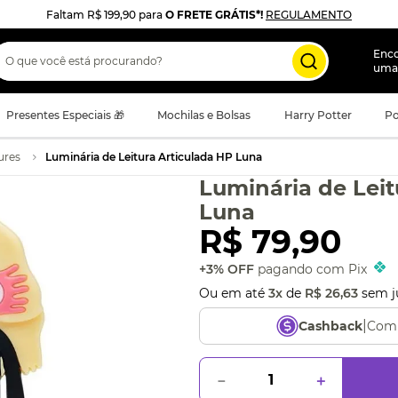
Faltam
R$ 199,90
para
O FRETE GRÁTIS*!
REGULAMENTO
 que você está procurando?
Enc
uma
Presentes Especiais 🎁
Mochilas e Bolsas
Harry Potter
Po
ures
Luminária de Leitura Articulada HP Luna
Luminária de Leit
Luna
R$
79
,
90
+3% OFF
pagando com Pix
Ou em até
3
x
de
R$
26
,
63
sem j
|
Comp
Cashback
－
＋