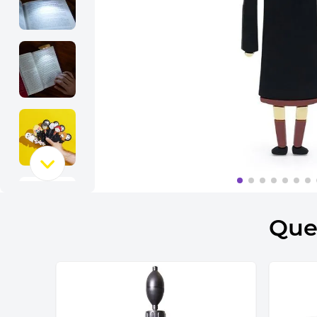
10
º
bolsa termica
Que