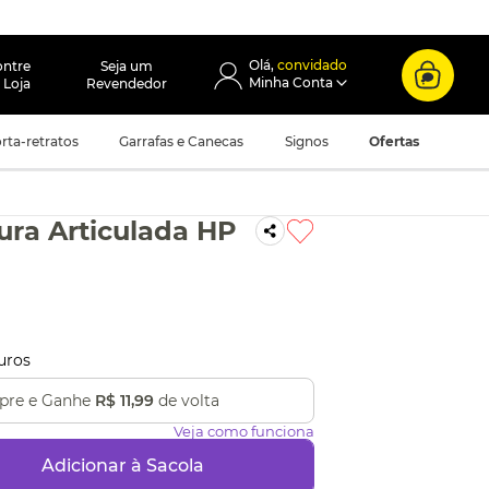
convidado
ontre
Seja um
 Loja
Revendedor
rta-retratos
Garrafas e Canecas
Signos
Ofertas
ura Articulada HP
uros
re e Ganhe
R$ 11,99
de volta
Veja como funciona
Adicionar à Sacola