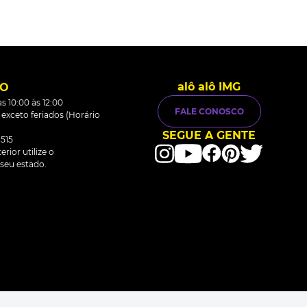
alô alô IMG
TO
s 10:00 às 12:00
FALE CONOSCO
0 exceto feriados (Horário
SEGUE A GENTE
515
rior utilize o
seu estado.