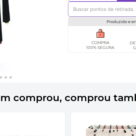
Produzido e e
COMPRA
DE
100% SEGURA
G
m comprou, comprou ta