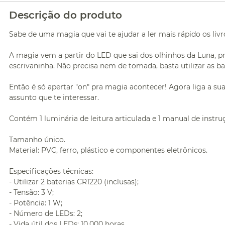
Descrição do produto
Sabe de uma magia que vai te ajudar a ler mais rápido os liv
A magia vem a partir do LED que sai dos olhinhos da Luna, pra 
escrivaninha. Não precisa nem de tomada, basta utilizar as bate
Então é só apertar "on" pra magia acontecer! Agora liga a sua
assunto que te interessar.
Contém 1 luminária de leitura articulada e 1 manual de instru
Tamanho único.
Material: PVC, ferro, plástico e componentes eletrônicos.
Especificações técnicas:
- Utilizar 2 baterias CR1220 (inclusas);
- Tensão: 3 V;
- Potência: 1 W;
- Número de LEDs: 2;
- Vida útil dos LEDs: 10.000 horas.