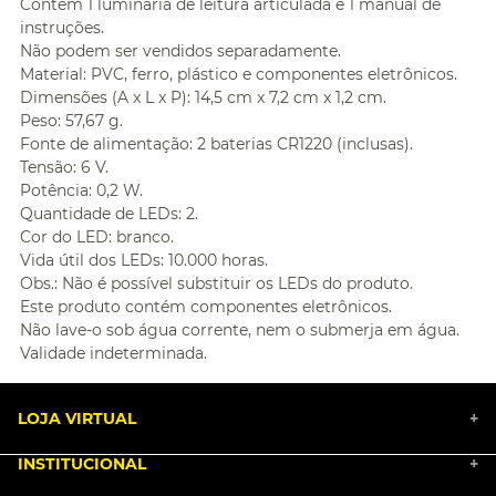
Contém 1 luminária de leitura articulada e 1 manual de
instruções.
Não podem ser vendidos separadamente.
Material: PVC, ferro, plástico e componentes eletrônicos.
Dimensões (A x L x P): 14,5 cm x 7,2 cm x 1,2 cm.
Peso: 57,67 g.
Fonte de alimentação: 2 baterias CR1220 (inclusas).
Tensão: 6 V.
Potência: 0,2 W.
Quantidade de LEDs: 2.
Cor do LED: branco.
Vida útil dos LEDs: 10.000 horas.
Obs.: Não é possível substituir os LEDs do produto.
Este produto contém componentes eletrônicos.
Não lave-o sob água corrente, nem o submerja em água.
Validade indeterminada.
LOJA VIRTUAL
+
INSTITUCIONAL
+
BLACK FRIDAY 2025