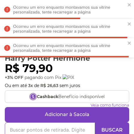
Faltam
R$ 198,90
para
O FRETE GRÁTIS*!
REGULAMENTO
Ocorreu um erro enquanto montavamos sua vitrine
personalizada, tente recarregar a página
Ocorreu um erro enquanto montavamos sua vitrine
personalizada, tente recarregar a página
Veja produtos perto de você! Informe seu CEP
Ocorreu um erro enquanto montavamos sua vitrine
Luminária De Leitura
personalizada, tente recarregar a página
Harry Potter Hermione
R$
79
,
90
+3% OFF
pagando com Pix
Ou em até
3
x
de
R$
26
,
63
sem juros
Benefício indisponível
Cashback
Veja como funciona
Adicionar à Sacola
BUSCAR