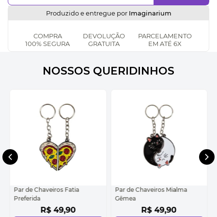
Produzido e entregue por
Imaginarium
COMPRA
DEVOLUÇÃO
PARCELAMENTO
100% SEGURA
GRATUITA
EM ATÉ 6X
NOSSOS QUERIDINHOS
Par de Chaveiros Fatia
Par de Chaveiros Mialma
Preferida
Gêmea
R$
49
,
90
R$
49
,
90