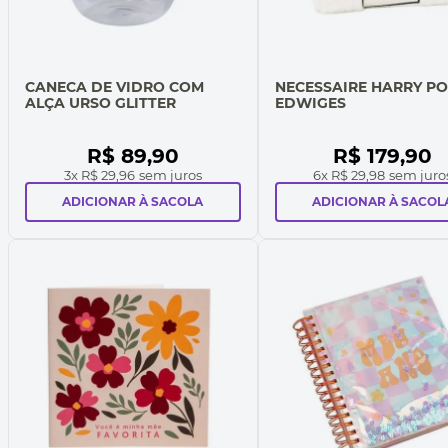
CANECA DE VIDRO COM
NECESSAIRE HARRY P
ALÇA URSO GLITTER
EDWIGES
R$
89
,
90
R$
179
,
90
3
x
R$ 29,96
sem juros
6
x
R$ 29,98
sem juro
ADICIONAR À SACOLA
ADICIONAR À SACOL