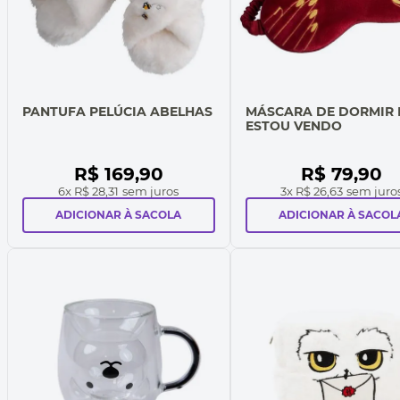
PANTUFA PELÚCIA ABELHAS
MÁSCARA DE DORMIR
ESTOU VENDO
R$
169
,
90
R$
79
,
90
6
x
R$ 28,31
sem juros
3
x
R$ 26,63
sem juro
ADICIONAR À SACOLA
ADICIONAR À SACOL