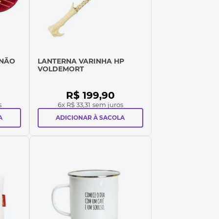
 NÃO
LANTERNA VARINHA HP
VOLDEMORT
R$
199
,
90
s
6
x
R$ 33,31
sem juros
A
ADICIONAR À SACOLA