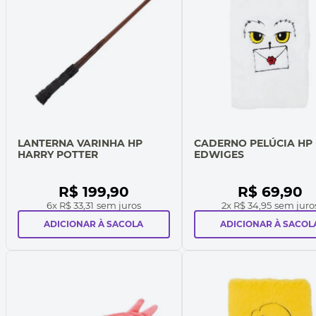
LANTERNA VARINHA HP
CADERNO PELÚCIA HP
HARRY POTTER
EDWIGES
R$
199
,
90
R$
69
,
90
6
x
R$ 33,31
sem juros
2
x
R$ 34,95
sem juro
ADICIONAR À SACOLA
ADICIONAR À SACOL