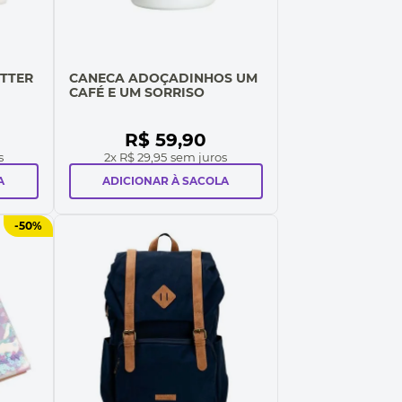
OTTER
CANECA ADOÇADINHOS UM
CAFÉ E UM SORRISO
R$
59
,
90
s
2
x
R$ 29,95
sem juros
A
ADICIONAR À SACOLA
-
50%