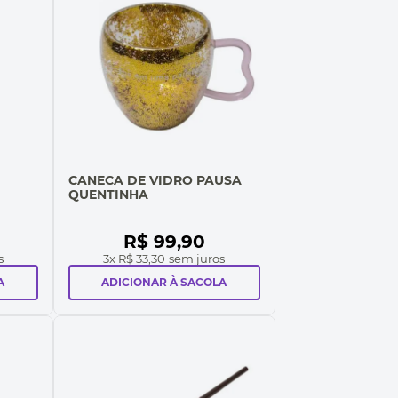
CANECA DE VIDRO PAUSA
QUENTINHA
R$
99
,
90
s
3
x
R$ 33,30
sem juros
A
ADICIONAR À SACOLA