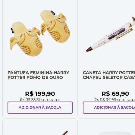
PANTUFA FEMININA HARRY
CANETA HARRY POTTE
POTTER POMO DE OURO
CHAPÉU SELETOR CAS
R$
199
,
90
R$
69
,
90
6
x
R$ 33,31
sem juros
2
x
R$ 34,95
sem juro
ADICIONAR À SACOLA
ADICIONAR À SACOL