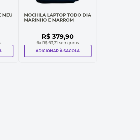
E MEU
MOCHILA LAPTOP TODO DIA
MARINHO E MARROM
R$
379
,
90
s
6
x
R$ 63,31
sem juros
A
ADICIONAR À SACOLA