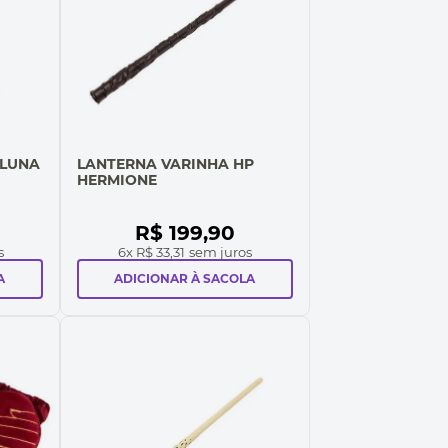
 LUNA
LANTERNA VARINHA HP
HERMIONE
R$
199
,
90
s
6
x
R$ 33,31
sem juros
A
ADICIONAR À SACOLA