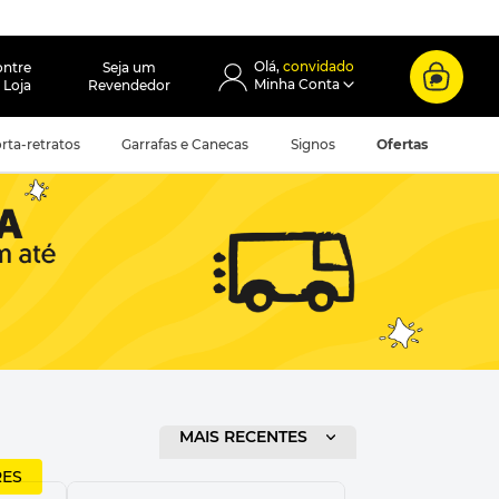
convidado
ontre
Seja um
 Loja
Revendedor
rta-retratos
Garrafas e Canecas
Signos
Ofertas
ORDENAR POR
MAIS RECENTES
RES