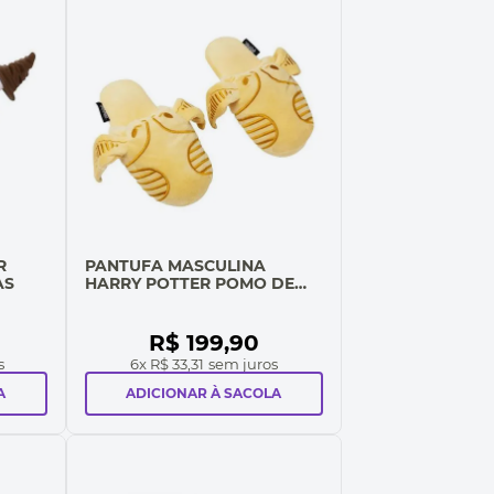
R
PANTUFA MASCULINA
AS
HARRY POTTER POMO DE
OURO
R$
199
,
90
s
6
x
R$ 33,31
sem juros
A
ADICIONAR À SACOLA