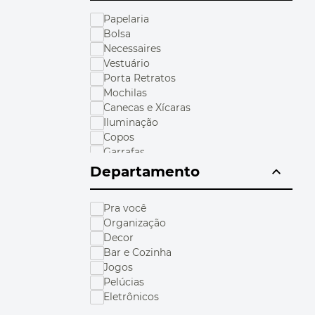
10
º
bolsa termica
Papelaria
Bolsa
Necessaires
Vestuário
Porta Retratos
Mochilas
Canecas e Xícaras
Iluminação
Copos
Garrafas
Departamento
Pra você
Organização
Decor
Bar e Cozinha
Jogos
Pelúcias
Eletrônicos