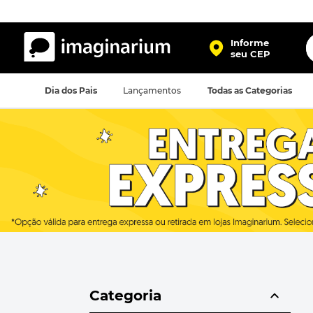
O
Informe
seu CEP
TERMOS MAIS BUSCADOS
Dia dos Pais
Lançamentos
Todas as Categorias
1
º
harry potter
2
º
bolsa
3
º
porta retrato
4
º
mochila
5
º
caneca
6
º
luminaria
7
º
necessaire
8
º
garrafa
Categoria
9
º
friends