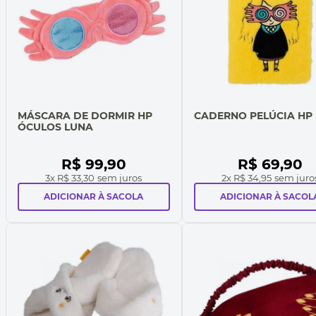
MÁSCARA DE DORMIR HP
CADERNO PELÚCIA HP
ÓCULOS LUNA
R$
99
,
90
R$
69
,
90
3
x
R$ 33,30
sem juros
2
x
R$ 34,95
sem juro
ADICIONAR À SACOLA
ADICIONAR À SACOL