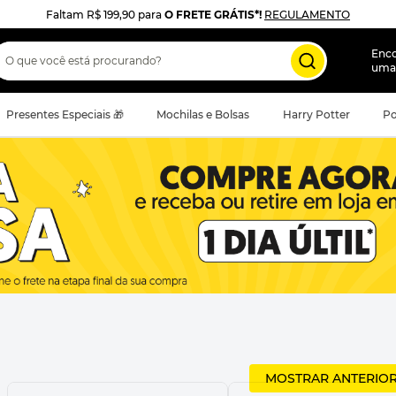
Faltam
R$ 199,90
para
O FRETE GRÁTIS*!
REGULAMENTO
 que você está procurando?
Enc
uma
Presentes Especiais 🎁
Mochilas e Bolsas
Harry Potter
Po
MOSTRAR ANTERIO