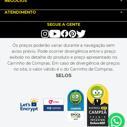
NEGÓCIOS
MARKETPLACE
+
NOSSA HISTÓRIA
COMO COMPRAR
ATENDIMENTO
TRABALHE CONOSCO
+
PGTO E POLÍTICA DE FRETE
SEJA UM FRANQUEADO
ENCONTRAR LOJAS
TROCA E DEVOLUÇÃO
LOVE BRANDS
BLOG
SEGUE A GENTE
TERMOS DE USO
alô alô IMG
SEJA REVENDEDOR
RASTREIE O SEU PEDIDO
POLÍTICA DE PRIVACIDADE
LIVELO
MAPA DO SITE
PERGUNTAS FREQUENTES
FALE CONOSCO
REGULAMENTOS
Os preços poderão variar durante a navegação sem
MEU CADASTRO
aviso prévio. Pode ocorrer divergência entre o preço
MEU PEDIDO
exibido no detalhe do produto e preço apresentado no
CUPONS DE DESCONTO
Carrinho de Compras. Em caso de divergência de preços
no site, o valor válido é o do Carrinho de Compras.
SELOS