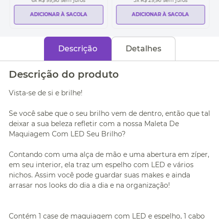
6
x
R$ 99,98
sem juros
3
x
R$ 29,96
sem juros
ADICIONAR À SACOLA
ADICIONAR À SACOLA
Descrição
Detalhes
Descrição do produto
Vista-se de si e brilhe!
Se você sabe que o seu brilho vem de dentro, então que tal
deixar a sua beleza refletir com a nossa Maleta De
Maquiagem Com LED Seu Brilho?
Contando com uma alça de mão e uma abertura em zíper,
em seu interior, ela traz um espelho com LED e vários
nichos. Assim você pode guardar suas makes e ainda
arrasar nos looks do dia a dia e na organização!
Contém 1 case de maquiagem com LED e espelho, 1 cabo