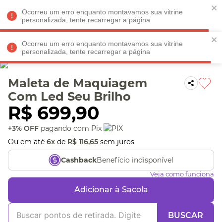
Faltam
R$ 198,90
para
O FRETE GRÁTIS*!
REGULAMENTO
Ocorreu um erro enquanto montavamos sua vitrine
personalizada, tente recarregar a página
Ocorreu um erro enquanto montavamos sua vitrine
personalizada, tente recarregar a página
Veja produtos perto de você! Informe seu CEP
Maleta de Maquiagem
Com Led Seu Brilho
R$
699
,
90
+3% OFF
pagando com Pix
Ou em até
6
x
de
R$
116
,
65
sem juros
Benefício indisponível
Cashback
Veja como funciona
Adicionar à Sacola
BUSCAR