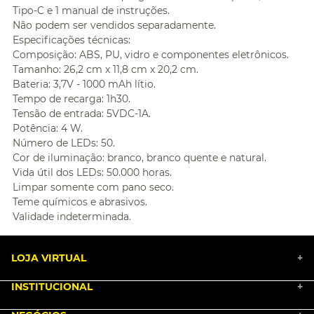
Tipo-C e 1 manual de instruções.
Não podem ser vendidos separadamente.
Especificações técnicas:
Composição: ABS, PU, vidro e componentes eletrônicos.
Tamanho: 26,2 cm x 11,8 cm x 20,2 cm.
Bateria: 3,7V - 1000 mAh lítio.
Tempo de recarga: 1h30.
Tensão de entrada: 5VDC-1A.
Potência: 4 W.
Número de LEDs: 50.
Cor de iluminação: branco, branco quente e natural.
Vida útil dos LEDs: 50.000 horas.
Limpar somente com pano seco.
Teme químicos e abrasivos.
Validade indeterminada.
LOJA VIRTUAL
+
INSTITUCIONAL
+
BLACK FRIDAY 2025