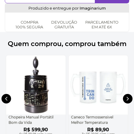
Produzido e entregue por
Imaginarium
COMPRA
DEVOLUÇÃO
PARCELAMENTO
100% SEGURA
GRATUITA
EM ATÉ 6X
Quem comprou, comprou também
Chopeira Manual Portátil
Caneco Termossensivel
Bom da Vida
Melhor Temperatura
R$
599
,
90
R$
89
,
90