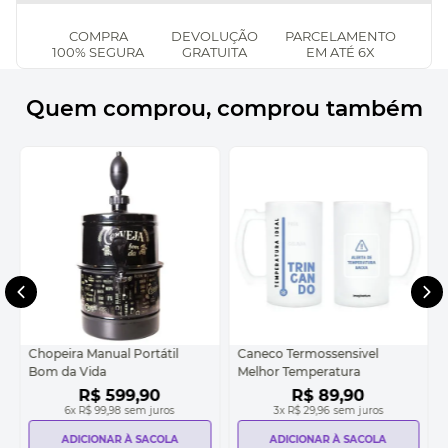
COMPRA
DEVOLUÇÃO
PARCELAMENTO
100% SEGURA
GRATUITA
EM ATÉ 6X
Quem comprou, comprou também
Chopeira Manual Portátil
Caneco Termossensivel
Bom da Vida
Melhor Temperatura
R$
599
,
90
R$
89
,
90
6
x
R$ 99,98
sem juros
3
x
R$ 29,96
sem juros
ADICIONAR À SACOLA
ADICIONAR À SACOLA