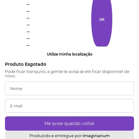
_
_
_
OK
_
_
_
_
Utilize minha localização
Produzido e entregue por
Imaginarium