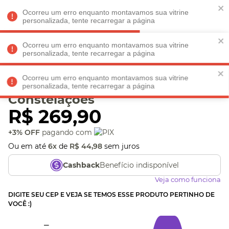
Faltam
R$ 198,90
para
O FRETE GRÁTIS*!
REGULAMENTO
Ocorreu um erro enquanto montavamos sua vitrine
personalizada, tente recarregar a página
Ocorreu um erro enquanto montavamos sua vitrine
personalizada, tente recarregar a página
Veja produtos perto de você! Informe seu CEP
Ocorreu um erro enquanto montavamos sua vitrine
Maleta Porta Maquiagem
personalizada, tente recarregar a página
Constelações
R$
269
,
90
+3% OFF
pagando com
Ou em até
6
x
de
R$
44
,
98
sem juros
Benefício indisponível
Cashback
Veja como funciona
DIGITE SEU CEP E VEJA SE TEMOS ESSE PRODUTO PERTINHO DE
VOCÊ :)
_