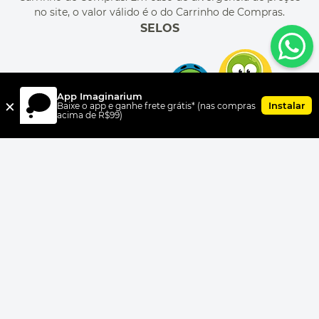
no site, o valor válido é o do Carrinho de Compras.
SELOS
App Imaginarium
×
Instalar
Baixe o app e ganhe frete grátis* (nas compras
acima de R$99)
FORMAS DE PAGAMENTO