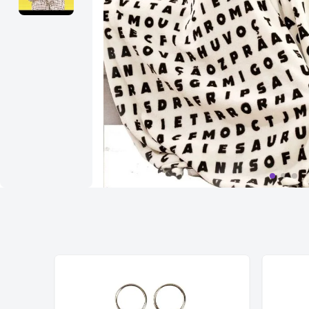
10
º
bolsa termica