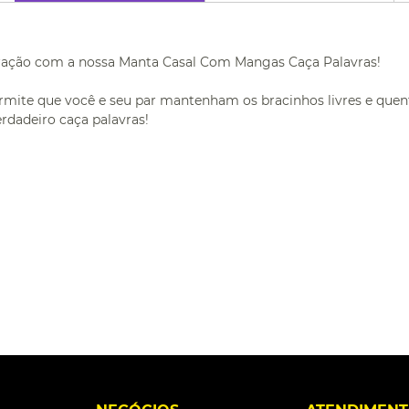
ração com a nossa Manta Casal Com Mangas Caça Palavras!
ite que você e seu par mantenham os bracinhos livres e quent
rdadeiro caça palavras!