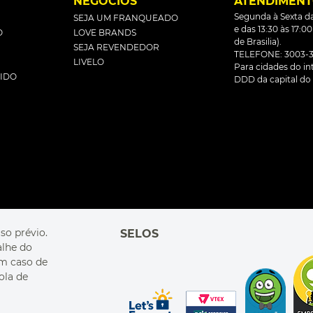
L
NEGÓCIOS
ATENDIMEN
Segunda à Sexta da
SEJA UM FRANQUEADO
e das 13:30 às 17:0
O
LOVE BRANDS
de Brasilia).
SEJA REVENDEDOR
TELEFONE: 3003-3
LIVELO
Para cidades do inte
DIDO
DDD da capital do 
so prévio.
SELOS
alhe do
Em caso de
ola de