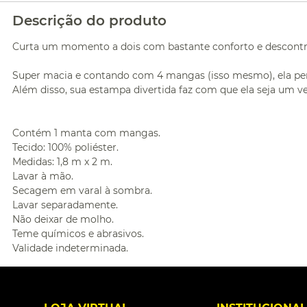
Descrição do produto
Curta um momento a dois com bastante conforto e descont
Super macia e contando com 4 mangas (isso mesmo), ela perm
Além disso, sua estampa divertida faz com que ela seja um ve
Contém 1 manta com mangas.
Tecido: 100% poliéster.
Medidas: 1,8 m x 2 m.
Lavar à mão.
Secagem em varal à sombra.
Lavar separadamente.
Não deixar de molho.
Teme químicos e abrasivos.
Validade indeterminada.