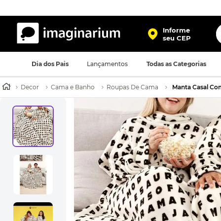
O
Informe
seu CEP
TERMOS MAIS BUSCADOS
Dia dos Pais
Lançamentos
Todas as Categorias
1
º
harry potter
2
º
bolsa
Decor
Cama e Banho
Roupas De Cama
Manta Casal Co
3
º
porta retrato
4
º
mochila
5
º
caneca
6
º
luminaria
7
º
necessaire
8
º
garrafa
9
º
friends