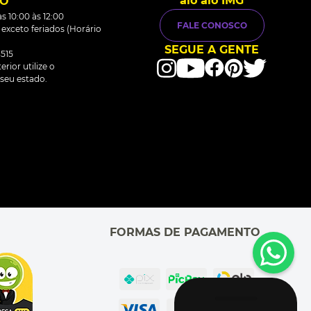
alô alô IMG
TO
s 10:00 às 12:00
FALE CONOSCO
0 exceto feriados (Horário
SEGUE A GENTE
515
rior utilize o
seu estado.
FORMAS DE PAGAMENTO