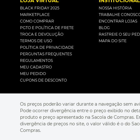
LOJA VIRTUAL
INSTITUCIONA
BLACK FRIDAY 2025
NOSSA HISTÓRIA
MARKETPLACE
TRABALHE CONOSC
COMO COMPRAR
ENCONTRAR LOJAS
PGTO E POLÍTICA DE FRETE
BLOG
TROCA E DEVOLUÇÃO
RASTREIE O SEU PE
TERMOS DE USO
MAPA DO SITE
POLÍTICA DE PRIVACIDADE
PERGUNTAS FREQUENTES
REGULAMENTOS
MEU CADASTRO
MEU PEDIDO
CUPONS DE DESCONTO
Os preços poderão variar durante a navegação sem avi
Pode ocorrer divergência entre o preço exibido no det
produto e preço apresentado na Sacola de Compras. 
divergência de preços no site, o valor válido é o do Sac
Compras.