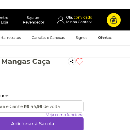
convidado
ontre
Seja um
 Loja
Revendedor
rta-retratos
Garrafas e Canecas
Signos
Ofertas
 Mangas Caça
uros
re e Ganhe
R$ 44,99
de volta
Veja como funciona
Adicionar à Sacola