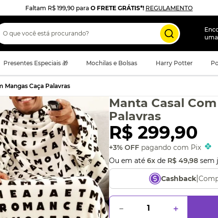
Faltam
R$ 199,90
para
O FRETE GRÁTIS*!
REGULAMENTO
 que você está procurando?
Enc
uma
Presentes Especiais 🎁
Mochilas e Bolsas
Harry Potter
Po
m Mangas Caça Palavras
Manta Casal Com
Palavras
R$
299
,
90
+3% OFF
pagando com Pix
Ou em até
6
x
de
R$
49
,
98
sem j
|
Comp
Cashback
－
＋