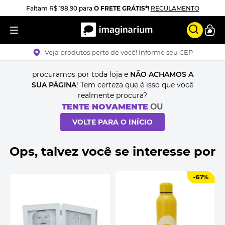
Faltam
R$ 198,90
para
O FRETE GRÁTIS*!
REGULAMENTO
Veja produtos perto de você! Informe seu CEP
procuramos por toda loja e
NÃO ACHAMOS A
SUA PÁGINA
! Tem certeza que é isso que você
realmente procura?
TENTE NOVAMENTE
OU
VOLTE PARA O INÍCIO
Ops, talvez você se interesse por
-
67%