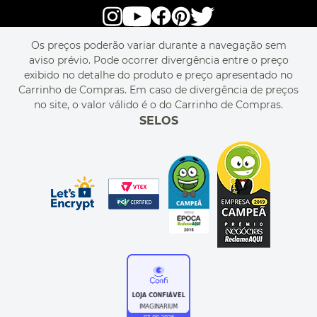
alô alô IMG
SEJA REVENDEDOR
RASTREIE O SEU PEDIDO
POLÍTICA DE PRIVACIDADE
LIVELO
MAPA DO SITE
PERGUNTAS FREQUENTES
FALE CONOSCO
REGULAMENTOS
Os preços poderão variar durante a navegação sem
MEU CADASTRO
aviso prévio. Pode ocorrer divergência entre o preço
MEU PEDIDO
exibido no detalhe do produto e preço apresentado no
CUPONS DE DESCONTO
Carrinho de Compras. Em caso de divergência de preços
no site, o valor válido é o do Carrinho de Compras.
SELOS