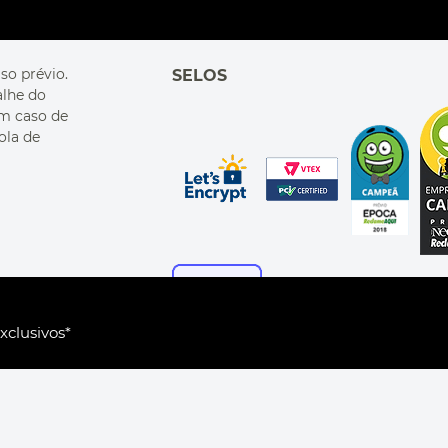
so prévio.
SELOS
alhe do
Em caso de
ola de
xclusivos*
. Cardoso de Melo, 1855 CEP 04548-005, Vila Olímpia, São Paul