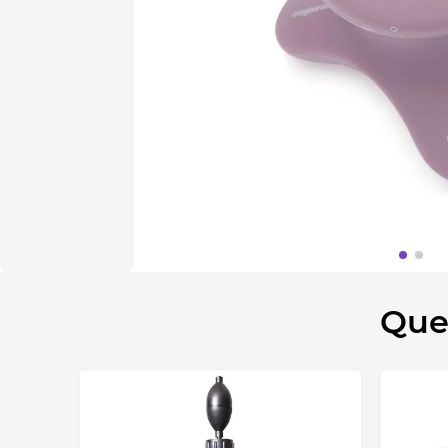
10
º
bolsa termica
Que