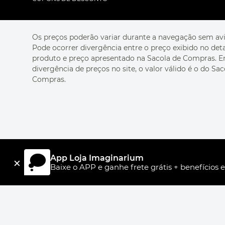
Os preços poderão variar durante a navegação sem avi
Pode ocorrer divergência entre o preço exibido no det
produto e preço apresentado na Sacola de Compras. 
divergência de preços no site, o valor válido é o do Sac
Compras.
App Loja Imaginarium
×
Baixe o APP e ganhe frete grátis + benefícios e
R$ 79,90
MINI MASSAGEADOR GATO
UNI.CO COMÉRCIO S/A, CNPJ 00.399.603/0008-84, Av Dr
ou
3
x
de
R$ 26,63