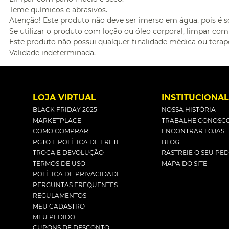
Teme químicos e abrasivos.
Atenção! Este produto não deve ser imerso em água, pois é 
Se utilizar o produto com loção ou óleo corporal, limpar co
Este produto não possui qualquer finalidade médica ou terapê
Validade indeterminada.
LOJA VIRTUAL
INSTITUCIONA
BLACK FRIDAY 2025
NOSSA HISTÓRIA
MARKETPLACE
TRABALHE CONOSC
COMO COMPRAR
ENCONTRAR LOJAS
PGTO E POLÍTICA DE FRETE
BLOG
TROCA E DEVOLUÇÃO
RASTREIE O SEU PE
TERMOS DE USO
MAPA DO SITE
POLÍTICA DE PRIVACIDADE
PERGUNTAS FREQUENTES
REGULAMENTOS
MEU CADASTRO
MEU PEDIDO
CUPONS DE DESCONTO