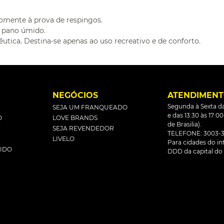
somente à prova de respingos.
m pano úmido.
utica. Destina-se apenas ao uso recreativo e de conforto.
L
NEGÓCIOS
ATENDIMEN
Segunda à Sexta da
SEJA UM FRANQUEADO
e das 13:30 às 17:0
O
LOVE BRANDS
de Brasilia).
SEJA REVENDEDOR
TELEFONE: 3003-3
LIVELO
Para cidades do inte
DIDO
DDD da capital do 