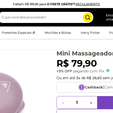
Faltam
R$ 199,90
para
O FRETE GRÁTIS*!
REGULAMENTO
 que você está procurando?
Enc
uma
Presentes Especiais 🎁
Mochilas e Bolsas
Harry Potter
Po
Mini Massageado
R$
79
,
90
+3% OFF
pagando com Pix
Ou em até
3
x
de
R$
26
,
63
sem j
|
Comp
Cashback
－
＋