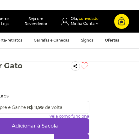
convidado
ontre
Seja um
 Loja
Revendedor
rta-retratos
Garrafas e Canecas
Signos
Ofertas
r Gato
uros
re e Ganhe
R$ 11,99
de volta
Veja como funciona
Adicionar à Sacola