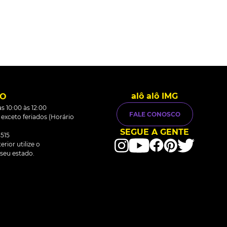
alô alô IMG
TO
s 10:00 às 12:00
FALE CONOSCO
0 exceto feriados (Horário
SEGUE A GENTE
515
rior utilize o
seu estado.