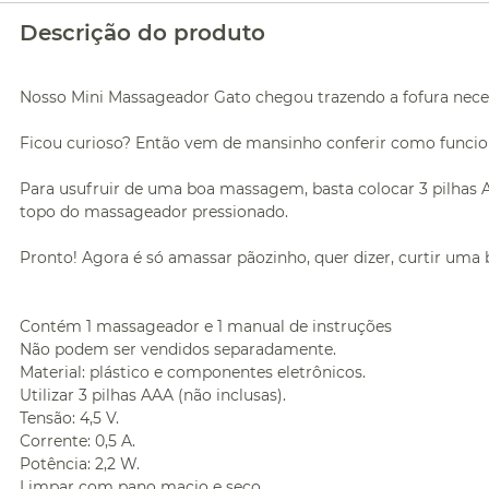
Descrição do produto
Nosso Mini Massageador Gato chegou trazendo a fofura neces
Ficou curioso? Então vem de mansinho conferir como funcion
Para usufruir de uma boa massagem, basta colocar 3 pilhas A
topo do massageador pressionado.
Pronto! Agora é só amassar pãozinho, quer dizer, curtir um
Contém 1 massageador e 1 manual de instruções
Não podem ser vendidos separadamente.
Material: plástico e componentes eletrônicos.
Utilizar 3 pilhas AAA (não inclusas).
Tensão: 4,5 V.
Corrente: 0,5 A.
Potência: 2,2 W.
Limpar com pano macio e seco.