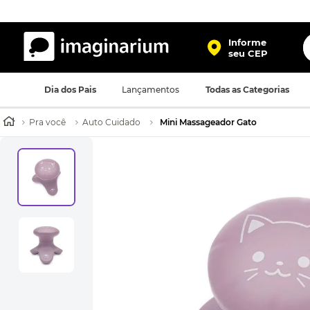
O
Informe
seu CEP
TERMOS MAIS BUSCADOS
Dia dos Pais
Lançamentos
Todas as Categorias
1
º
harry potter
2
º
bolsa
Pra você
Auto Cuidado
Mini Massageador Gato
3
º
porta retrato
4
º
mochila
5
º
caneca
6
º
luminaria
7
º
necessaire
8
º
garrafa
9
º
friends