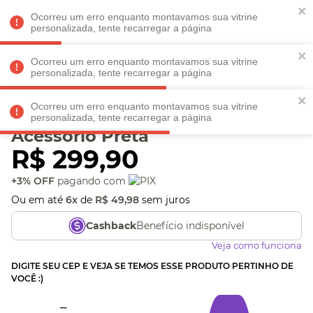
Faltam
R$ 198,90
para
O FRETE GRÁTIS*!
REGULAMENTO
Ocorreu um erro enquanto montavamos sua vitrine
personalizada, tente recarregar a página
Ocorreu um erro enquanto montavamos sua vitrine
personalizada, tente recarregar a página
Veja produtos perto de você! Informe seu CEP
Ocorreu um erro enquanto montavamos sua vitrine
Mochila Laptop Com
personalizada, tente recarregar a página
Acessório Preta
R$
299
,
90
+3% OFF
pagando com
Ou em até
6
x
de
R$
49
,
98
sem juros
Benefício indisponível
Cashback
Veja como funciona
DIGITE SEU CEP E VEJA SE TEMOS ESSE PRODUTO PERTINHO DE
VOCÊ :)
_