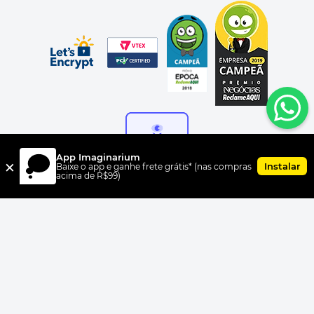
App Imaginarium
×
Instalar
Baixe o app e ganhe frete grátis* (nas compras
acima de R$99)
FORMAS DE PAGAMENTO