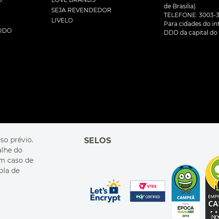
de Brasilia).
SEJA REVENDEDOR
TELEFONE: 3003-3
LIVELO
Para cidades do inte
DIDO
DDD da capital do 
so prévio.
SELOS
alhe do
Em caso de
ola de