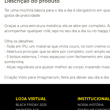
Descrição do produto
Ter uma mochila básica para o dia a dia é obrigatório em q
gosta de praticidade.
Graças a uma estrutura metálica, ela se abre por completo. As
acompanhar qualquer rolê, seja no seu dia a dia ou no happy 
Olha os detalhes:
- Toda em PU, um material que imita couro, no tom creme 
- Abertura principal, que se abre por completo, com amplo e
- 3 bolsos externos, 1 mais espaçoso com fechamento em zíper 
sombrinha;
- Alças reguláveis pra ajustar melhor ao corpo, trazendo mais
Criação Visto para Imaginarium, feita pra deixar seu dia a dia
LOJA VIRTUAL
INSTITUCIONA
BLACK FRIDAY 2025
NOSSA HISTÓRIA
MARKETPLACE
TRABALHE CONOSC