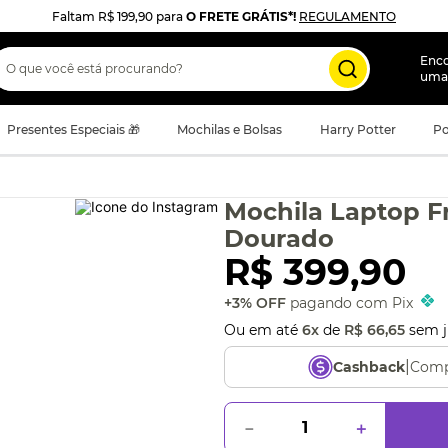
Faltam
R$ 199,90
para
O FRETE GRÁTIS*!
REGULAMENTO
 que você está procurando?
Enc
uma
Presentes Especiais 🎁
Mochilas e Bolsas
Harry Potter
Po
Mochila Laptop 
Dourado
R$
399
,
90
+3% OFF
pagando com Pix
Ou em até
6
x
de
R$
66
,
65
sem j
|
Comp
Cashback
－
＋