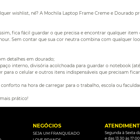
ualquer wishlist, né? A Mochila Laptop Frame Creme e Dourado p
sim, fica fácil guardar o que precisa e encontrar qualquer item 
hour. Sem contar que sua cor neutra combina com qualquer look:
com detalhes em dourado;
spaço interno, divisória acolchoada para guardar o notebook (at
para o celular e outros itens indispensáveis que precisam ficar
 conforto na hora de carregar para o trabalho, escola ou faculda
 mais prático!
L
NEGÓCIOS
ATENDIMEN
Segunda à Sexta da
SEJA UM FRANQUEADO
e das 13:30 às 17:0
O
LOVE BRANDS