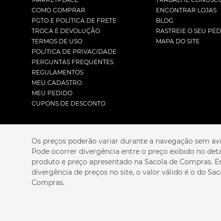
COMO COMPRAR
ENCONTRAR LOJAS
PGTO E POLÍTICA DE FRETE
BLOG
TROCA E DEVOLUÇÃO
RASTREIE O SEU PE
TERMOS DE USO
MAPA DO SITE
POLÍTICA DE PRIVACIDADE
PERGUNTAS FREQUENTES
REGULAMENTOS
MEU CADASTRO
MEU PEDIDO
CUPONS DE DESCONTO
Os preços poderão variar durante a navegação sem avi
Pode ocorrer divergência entre o preço exibido no det
produto e preço apresentado na Sacola de Compras. 
divergência de preços no site, o valor válido é o do Sac
Compras.