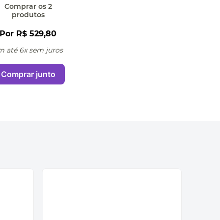
Comprar
os 2
produtos
Por
R$ 529,80
m até 6x sem juros
Comprar junto