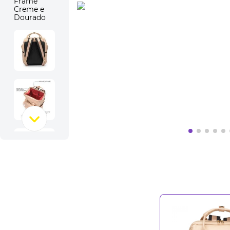
10
º
massageador