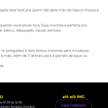
ropõe esse look pra quem não abre mão do básico chique e
quando você etiver fora. Essa mochila é perfeita pra
 básico, despojado, casual, estiloso.
é 14 polegadas) e dois bolsos menores para miudezas;
 à mão, além de 2 laterais para a garrafa de água ou
de.
alô alô IMG
TO
s 10:00 às 12:00
FALE CONOSCO
0 exceto feriados (Horário