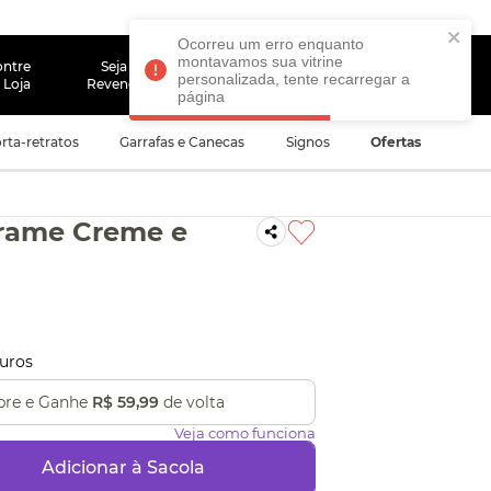
Ocorreu um erro enquanto
montavamos sua vitrine
convidado
ontre
Seja um
personalizada, tente recarregar a
 Loja
Revendedor
página
rta-retratos
Garrafas e Canecas
Signos
Ofertas
Frame Creme e
uros
re e Ganhe
R$ 59,99
de volta
Veja como funciona
Adicionar à Sacola