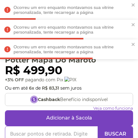
Faltam
R$ 198,90
para
O FRETE GRÁTIS*!
REGULAMENTO
Ocorreu um erro enquanto montavamos sua vitrine
personalizada, tente recarregar a página
Ocorreu um erro enquanto montavamos sua vitrine
personalizada, tente recarregar a página
Veja produtos perto de você! Informe seu CEP
Ocorreu um erro enquanto montavamos sua vitrine
Mochila Laptop Harry
personalizada, tente recarregar a página
Potter Mapa Do Maroto
R$
499
,
90
+3% OFF
pagando com Pix
Ou em até
6
x
de
R$
83
,
31
sem juros
Benefício indisponível
Cashback
Veja como funciona
Adicionar à Sacola
BUSCAR