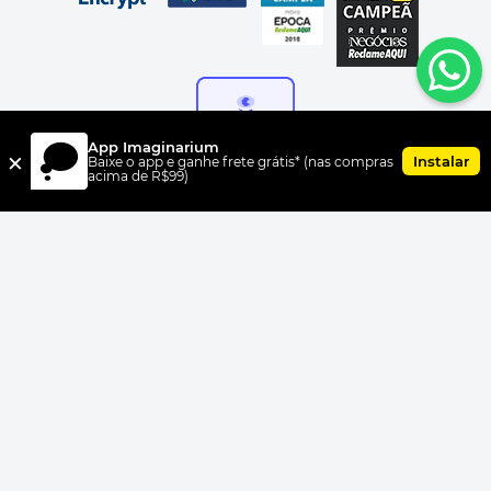
App Imaginarium
×
Instalar
Baixe o app e ganhe frete grátis* (nas compras
acima de R$99)
FORMAS DE PAGAMENTO
UNI.CO COMERCIO S/A, CNPJ 00.399.603/0010-07, Av Dr. Cardoso
de Melo, 1855 CEP 04548-005, Vila Olímpia, São Paulo, SP