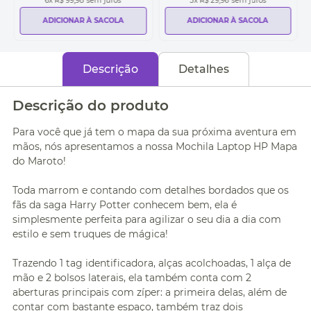
6
x
R$ 99,98
sem juros
3
x
R$ 29,96
sem juros
ADICIONAR À SACOLA
ADICIONAR À SACOLA
Descrição
Detalhes
Descrição do produto
Para você que já tem o mapa da sua próxima aventura em
mãos, nós apresentamos a nossa Mochila Laptop HP Mapa
do Maroto!
Toda marrom e contando com detalhes bordados que os
fãs da saga Harry Potter conhecem bem, ela é
simplesmente perfeita para agilizar o seu dia a dia com
estilo e sem truques de mágica!
Trazendo 1 tag identificadora, alças acolchoadas, 1 alça de
mão e 2 bolsos laterais, ela também conta com 2
aberturas principais com zíper: a primeira delas, além de
contar com bastante espaço, também traz dois