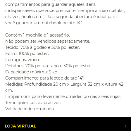
compartimentos para guardar aqueles itens
indispensáveis que você precisa ter sempre à mão (celular,
chaves, óculos etc.). Já a segunda abertura é ideal para
você guardar um notebook de até 14".
Contém 1 mochila e 1 acessório.
Não podem ser vendidos separadamente.
Tecido: 70% algodão e 30% poliéster.
Forro: 100% poliéster.
Ferragens: zinco.
Detalhes: 70% poliuretano e 30% poliéster.
Capacidade máxima: 5 kg.
Compartimento para laptop de até 14".
Medidas: Profundidade 20 cm x Largura 32 cm x Altura 42
cm.
Limpar com pano levemente umedecido nas áreas sujas.
Teme químicos e abrasivos.
Validade indeterminada.
LOJA VIRTUAL
+