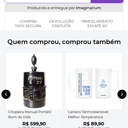
Produzido e entregue por
Imaginarium
COMPRA
DEVOLUÇÃO
PARCELAMENTO
100% SEGURA
GRATUITA
EM ATÉ 6X
Quem comprou, comprou também
Chopeira Manual Portátil
Caneco Termossensivel
Bom da Vida
Melhor Temperatura
R$
599
,
90
R$
89
,
90