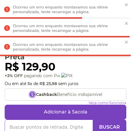
Faltam
R$ 198,90
para
O FRETE GRÁTIS*!
REGULAMENTO
Ocorreu um erro enquanto montavamos sua vitrine
personalizada, tente recarregar a página
Ocorreu um erro enquanto montavamos sua vitrine
personalizada, tente recarregar a página
Veja produtos perto de você! Informe seu CEP
Ocorreu um erro enquanto montavamos sua vitrine
Nécessaire Básica Pu
personalizada, tente recarregar a página
Preta
R$
129
,
90
+3% OFF
pagando com Pix
Ou em até
5
x
de
R$
25
,
98
sem juros
Benefício indisponível
Cashback
Veja como funciona
Adicionar à Sacola
BUSCAR