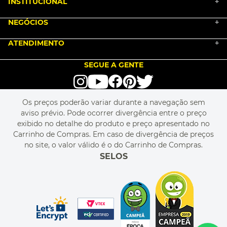
INSTITUCIONAL
+
BLACK FRIDAY 2025
NEGÓCIOS
MARKETPLACE
+
NOSSA HISTÓRIA
COMO COMPRAR
ATENDIMENTO
TRABALHE CONOSCO
+
PGTO E POLÍTICA DE FRETE
SEJA UM FRANQUEADO
ENCONTRAR LOJAS
TROCA E DEVOLUÇÃO
LOVE BRANDS
BLOG
SEGUE A GENTE
TERMOS DE USO
alô alô IMG
SEJA REVENDEDOR
RASTREIE O SEU PEDIDO
POLÍTICA DE PRIVACIDADE
LIVELO
MAPA DO SITE
PERGUNTAS FREQUENTES
FALE CONOSCO
REGULAMENTOS
Os preços poderão variar durante a navegação sem
MEU CADASTRO
aviso prévio. Pode ocorrer divergência entre o preço
MEU PEDIDO
exibido no detalhe do produto e preço apresentado no
CUPONS DE DESCONTO
Carrinho de Compras. Em caso de divergência de preços
no site, o valor válido é o do Carrinho de Compras.
SELOS