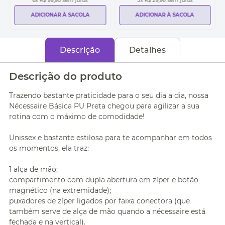
6
x
R$ 99,98
sem juros
3
x
R$ 29,96
sem juros
ADICIONAR À SACOLA
ADICIONAR À SACOLA
Descrição
Detalhes
Descrição do produto
Trazendo bastante praticidade para o seu dia a dia, nossa
Nécessaire Básica PU Preta chegou para agilizar a sua
rotina com o máximo de comodidade!
Unissex e bastante estilosa para te acompanhar em todos
os momentos, ela traz:
1 alça de mão;
compartimento com dupla abertura em zíper e botão
magnético (na extremidade);
puxadores de zíper ligados por faixa conectora (que
também serve de alça de mão quando a nécessaire está
fechada e na vertical).