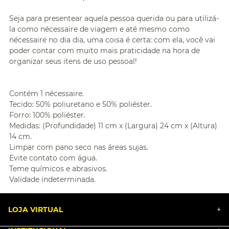
Seja para presentear aquela pessoa querida ou para utilizá-
la como nécessaire de viagem e até mesmo como
nécessaire no dia dia, uma coisa é certa: com ela, você vai
poder contar com muito mais praticidade na hora de
organizar seus itens de uso pessoal!
Contém 1 nécessaire.
Tecido: 50% poliuretano e 50% poliéster.
Forro: 100% poliéster.
Medidas: (Profundidade) 11 cm x (Largura) 24 cm x (Altura)
14 cm.
Limpar com pano seco nas áreas sujas.
Evite contato com água.
Teme químicos e abrasivos.
Validade indeterminada.
LOJA VIRTUAL
+