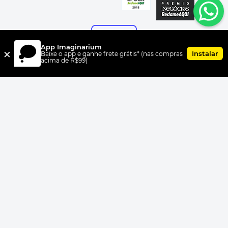
App Imaginarium
×
Instalar
Baixe o app e ganhe frete grátis* (nas compras
acima de R$99)
FORMAS DE PAGAMENTO
UNI.CO COMERCIO S/A, CNPJ 00.399.603/0010-07, Av Dr. Cardoso
de Melo, 1855 CEP 04548-005, Vila Olímpia, São Paulo, SP