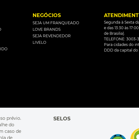
L
NEGÓCIOS
ATENDIMEN
Segunda à Sexta da
SEJA UM FRANQUEADO
e das 13:30 às 17:0
O
LOVE BRANDS
de Brasilia).
SEJA REVENDEDOR
TELEFONE: 3003-3
LIVELO
Para cidades do inte
DIDO
DDD da capital do 
so prévio.
SELOS
alhe do
Em caso de
ola de