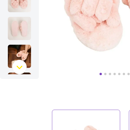
10
º
bolsa termica