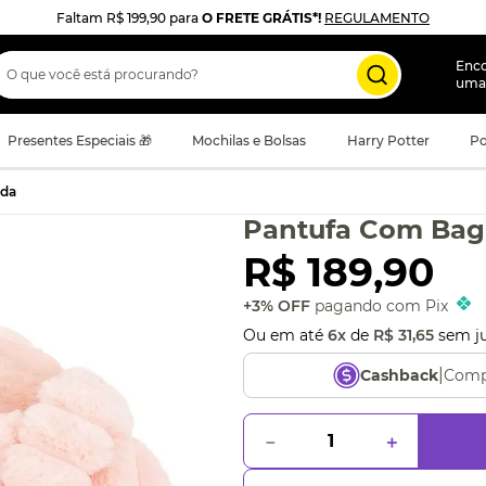
Faltam
R$ 199,90
para
O FRETE GRÁTIS*!
REGULAMENTO
 que você está procurando?
Enc
uma
Presentes Especiais 🎁
Mochilas e Bolsas
Harry Potter
Po
ada
Pantufa Com Bag
R$
189
,
90
+3% OFF
pagando com Pix
Ou em até
6
x
de
R$
31
,
65
sem j
|
Comp
Cashback
－
＋