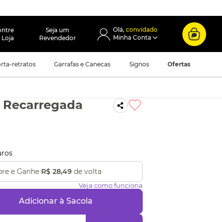
convidado
ontre
Seja um
 Loja
Revendedor
rta-retratos
Garrafas e Canecas
Signos
Ofertas
 Recarregada
uros
re e Ganhe
R$ 28,49
de volta
Veja como funciona
Adicionar à Sacola