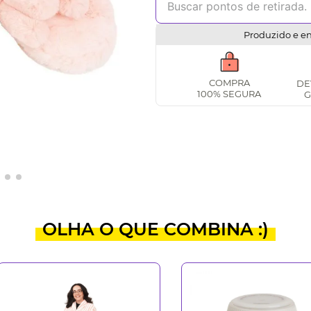
Produzido e e
COMPRA
DE
100% SEGURA
G
OLHA O QUE COMBINA :)