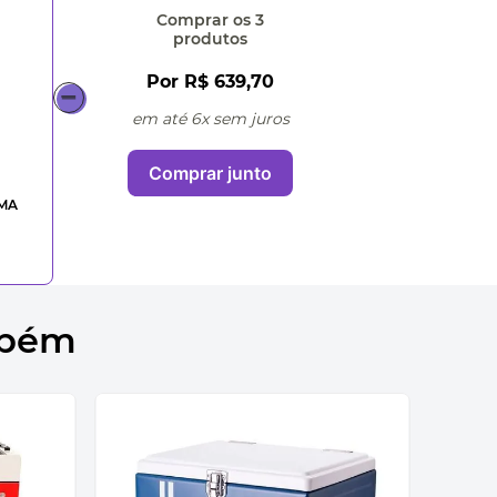
Comprar
os 3
produtos
Por
R$ 639,70
em até 6x sem juros
Comprar junto
MA
mbém