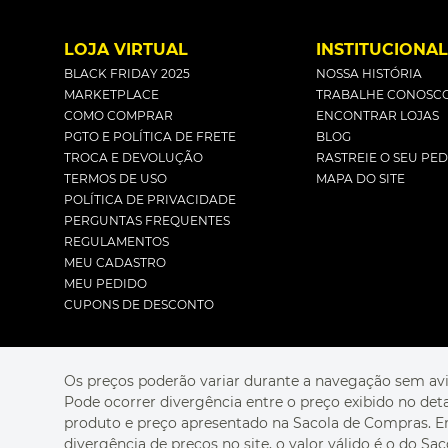
LOJA VIRTUAL
INSTITUCIONA
BLACK FRIDAY 2025
NOSSA HISTÓRIA
MARKETPLACE
TRABALHE CONOSC
COMO COMPRAR
ENCONTRAR LOJAS
PGTO E POLÍTICA DE FRETE
BLOG
TROCA E DEVOLUÇÃO
RASTREIE O SEU PE
TERMOS DE USO
MAPA DO SITE
POLÍTICA DE PRIVACIDADE
PERGUNTAS FREQUENTES
REGULAMENTOS
MEU CADASTRO
MEU PEDIDO
CUPONS DE DESCONTO
Os preços poderão variar durante a navegação sem avi
Pode ocorrer divergência entre o preço exibido no det
produto e preço apresentado na Sacola de Compras. 
divergência de preços no site, o valor válido é o do Sac