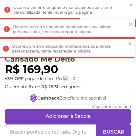
Faltam
R$ 198,90
para
O FRETE GRÁTIS*!
REGULAMENTO
Ocorreu um erro enquanto montavamos sua vitrine
personalizada, tente recarregar a página
Ocorreu um erro enquanto montavamos sua vitrine
personalizada, tente recarregar a página
Veja produtos perto de você! Informe seu CEP
Ocorreu um erro enquanto montavamos sua vitrine
Pantufa Masculina
personalizada, tente recarregar a página
Cansado Me Deito
R$
169
,
90
+3% OFF
pagando com Pix
Ou em até
6
x
de
R$
28
,
31
sem juros
Benefício indisponível
Cashback
Veja como funciona
Adicionar à Sacola
BUSCAR