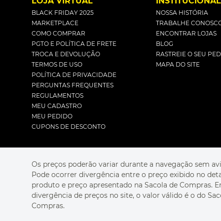
LOJA VIRTUAL
INSTITUCIONA
BLACK FRIDAY 2025
NOSSA HISTÓRIA
MARKETPLACE
TRABALHE CONOSC
COMO COMPRAR
ENCONTRAR LOJAS
PGTO E POLÍTICA DE FRETE
BLOG
TROCA E DEVOLUÇÃO
RASTREIE O SEU PE
TERMOS DE USO
MAPA DO SITE
POLÍTICA DE PRIVACIDADE
PERGUNTAS FREQUENTES
REGULAMENTOS
MEU CADASTRO
MEU PEDIDO
CUPONS DE DESCONTO
Os preços poderão variar durante a navegação sem avi
Pode ocorrer divergência entre o preço exibido no det
produto e preço apresentado na Sacola de Compras. 
divergência de preços no site, o valor válido é o do Sac
Compras.