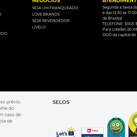
L
NEGÓCIOS
ATENDIMEN
Segunda à Sexta da
SEJA UM FRANQUEADO
e das 13:30 às 17:0
O
LOVE BRANDS
de Brasilia).
SEJA REVENDEDOR
TELEFONE: 3003-3
LIVELO
Para cidades do inte
DIDO
DDD da capital do 
so prévio.
SELOS
alhe do
Em caso de
ola de