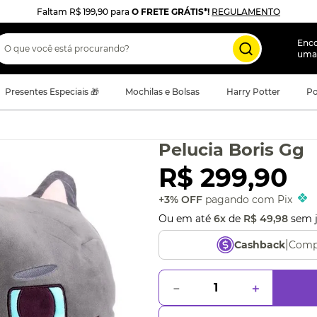
Faltam
R$ 199,90
para
O FRETE GRÁTIS*!
REGULAMENTO
 que você está procurando?
Enc
uma
Presentes Especiais 🎁
Mochilas e Bolsas
Harry Potter
Po
Pelucia Boris Gg
R$
299
,
90
+3% OFF
pagando com Pix
Ou em até
6
x
de
R$
49
,
98
sem j
|
Comp
Cashback
－
＋