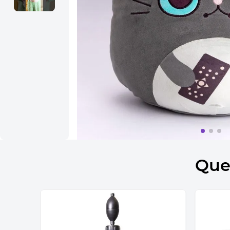
10
º
bolsa termica
Que