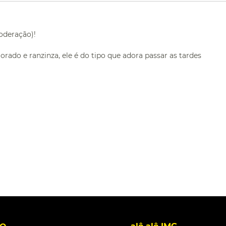
moderação)!
orado e ranzinza, ele é do tipo que adora passar as tardes