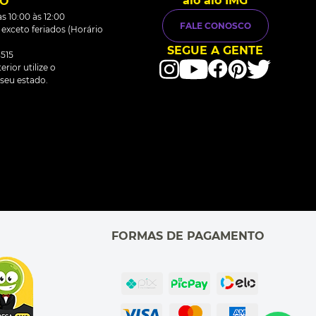
alô alô IMG
TO
s 10:00 às 12:00
FALE CONOSCO
0 exceto feriados (Horário
SEGUE A GENTE
515
rior utilize o
seu estado.
FORMAS DE PAGAMENTO