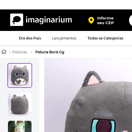
O
Informe
seu CEP
TERMOS MAIS BUSCADOS
Dia dos Pais
Lançamentos
Todas as Categorias
1
º
harry potter
2
º
bolsa
Pelúcias
Pelucia Boris Gg
3
º
porta retrato
4
º
mochila
5
º
caneca
6
º
luminaria
7
º
necessaire
8
º
garrafa
9
º
friends