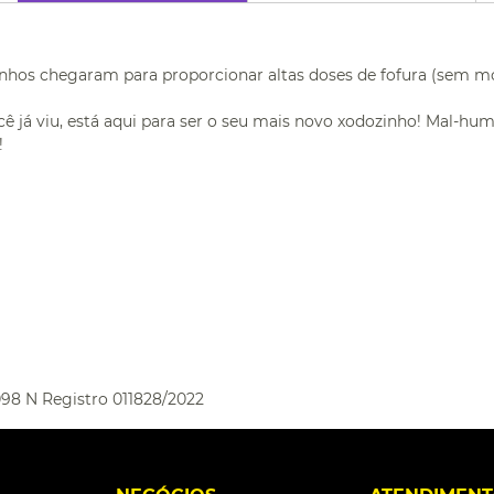
tinhos chegaram para proporcionar altas doses de fofura (sem 
cê já viu, está aqui para ser o seu mais novo xodozinho! Mal-hum
!
98 N Registro 011828/2022