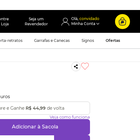
convidado
ontre
Seja um
 Loja
Revendedor
rta-retratos
Garrafas e Canecas
Signos
Ofertas
uros
re e Ganhe
R$ 44,99
de volta
Veja como funciona
Adicionar à Sacola