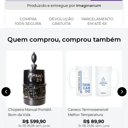
Produzido e entregue por
Imaginarium
COMPRA
DEVOLUÇÃO
PARCELAMENTO
100% SEGURA
GRATUITA
EM ATÉ 6X
Quem comprou, comprou também
Chopeira Manual Portátil
Caneco Termossensivel
Bom da Vida
Melhor Temperatura
R$
599
,
90
R$
89
,
90
6
x
R$ 99,98
sem juros
3
x
R$ 29,96
sem juros