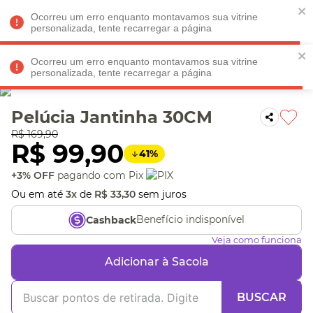
Faltam
R$ 198,90
para
O FRETE GRÁTIS*!
REGULAMENTO
Ocorreu um erro enquanto montavamos sua vitrine
personalizada, tente recarregar a página
Ocorreu um erro enquanto montavamos sua vitrine
personalizada, tente recarregar a página
Veja produtos perto de você! Informe seu CEP
Pelúcia Jantinha 30CM
R$
169
,
90
R$
99
,
90
41
%
+3% OFF
pagando com Pix
Ou em até
3
x
de
R$
33
,
30
sem juros
Benefício indisponível
Cashback
Veja como funciona
Adicionar à Sacola
BUSCAR