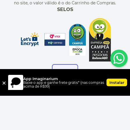
no site, o valor válido é o do Carrinho de Compras.
SELOS
App Imaginarium
×
Instalar
Baixe o app e ganhe frete grátis* (nas compras
acima de R$99)
FORMAS DE PAGAMENTO