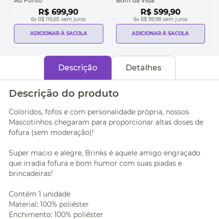
Ao Ponto
Bom da Vida
R$
699
,
90
R$
599
,
90
6
x
R$ 116,65
sem juros
6
x
R$ 99,98
sem juros
ADICIONAR À SACOLA
ADICIONAR À SACOLA
Descrição
Detalhes
Descrição do produto
Coloridos, fofos e com personalidade própria, nossos
Mascotinhos chegaram para proporcionar altas doses de
fofura (sem moderação)!
Super macio e alegre, Brinks é aquele amigo engraçado
que irradia fofura e bom humor com suas piadas e
brincadeiras!
Contém 1 unidade
Material: 100% poliéster
Enchimento: 100% poliéster