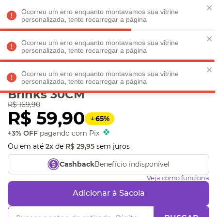
Faltam
R$ 198,90
para
O FRETE GRÁTIS*!
REGULAMENTO
Ocorreu um erro enquanto montavamos sua vitrine
personalizada, tente recarregar a página
Ocorreu um erro enquanto montavamos sua vitrine
personalizada, tente recarregar a página
Veja produtos perto de você! Informe seu CEP
Ocorreu um erro enquanto montavamos sua vitrine
Pelucia Mascotinho
personalizada, tente recarregar a página
Brinks 30CM
R$
169
,
90
R$
59
,
90
65
%
+3% OFF
pagando com Pix
Ou em até
2
x
de
R$
29
,
95
sem juros
Benefício indisponível
Cashback
Veja como funciona
Adicionar à Sacola