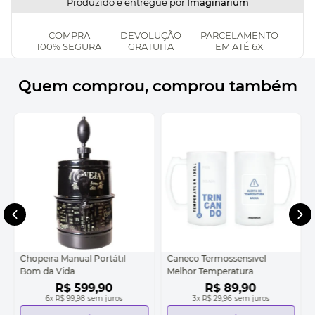
Produzido e entregue por
Imaginarium
COMPRA
DEVOLUÇÃO
PARCELAMENTO
100% SEGURA
GRATUITA
EM ATÉ 6X
Quem comprou, comprou também
Chopeira Manual Portátil
Caneco Termossensivel
Bom da Vida
Melhor Temperatura
R$
599
,
90
R$
89
,
90
6
x
R$ 99,98
sem juros
3
x
R$ 29,96
sem juros