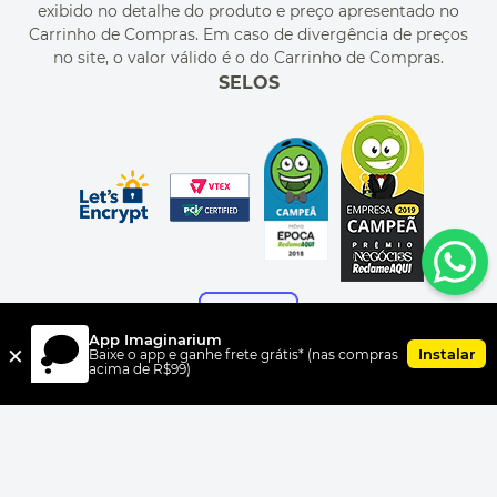
exibido no detalhe do produto e preço apresentado no
CUPONS DE DESCONTO
Carrinho de Compras. Em caso de divergência de preços
no site, o valor válido é o do Carrinho de Compras.
SELOS
App Imaginarium
×
Instalar
Baixe o app e ganhe frete grátis* (nas compras
acima de R$99)
FORMAS DE PAGAMENTO