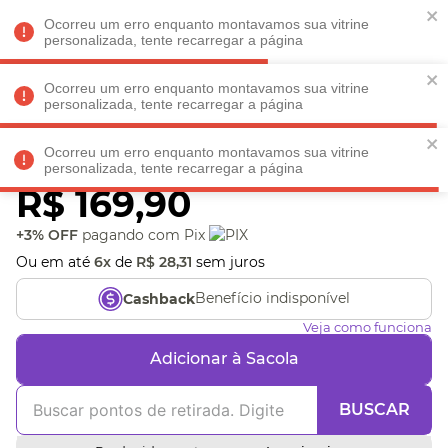
Faltam
R$ 198,90
para
O FRETE GRÁTIS*!
REGULAMENTO
Ocorreu um erro enquanto montavamos sua vitrine
personalizada, tente recarregar a página
Ocorreu um erro enquanto montavamos sua vitrine
personalizada, tente recarregar a página
Veja produtos perto de você! Informe seu CEP
Ocorreu um erro enquanto montavamos sua vitrine
Pelúcia Melinha 30CM
personalizada, tente recarregar a página
R$
169
,
90
+3% OFF
pagando com Pix
Ou em até
6
x
de
R$
28
,
31
sem juros
Benefício indisponível
Cashback
Veja como funciona
Adicionar à Sacola
BUSCAR