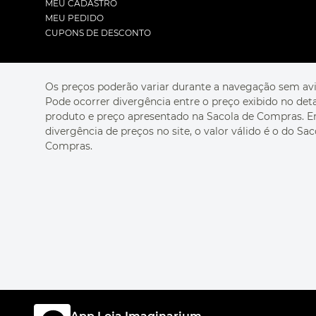
MEU CADASTRO
MEU PEDIDO
CUPONS DE DESCONTO
Os preços poderão variar durante a navegação sem avi
Pode ocorrer divergência entre o preço exibido no det
produto e preço apresentado na Sacola de Compras. 
divergência de preços no site, o valor válido é o do Sac
Compras.