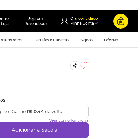
convidado
ontre
Seja um
 Loja
Revendedor
rta-retratos
Garrafas e Canecas
Signos
Ofertas
ros
re e Ganhe
R$ 0,44
de volta
Veja como funciona
Adicionar à Sacola