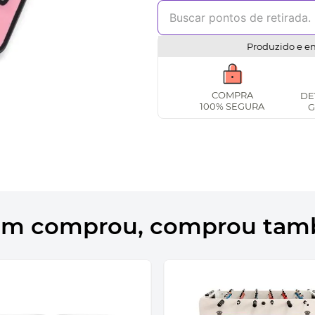
Produzido e e
COMPRA
DE
100% SEGURA
G
m comprou, comprou ta