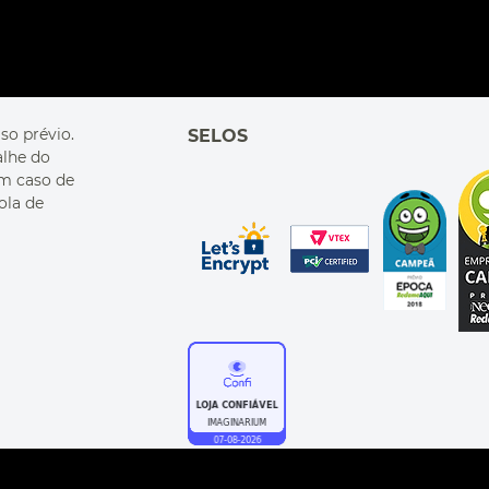
so prévio.
SELOS
alhe do
Em caso de
ola de