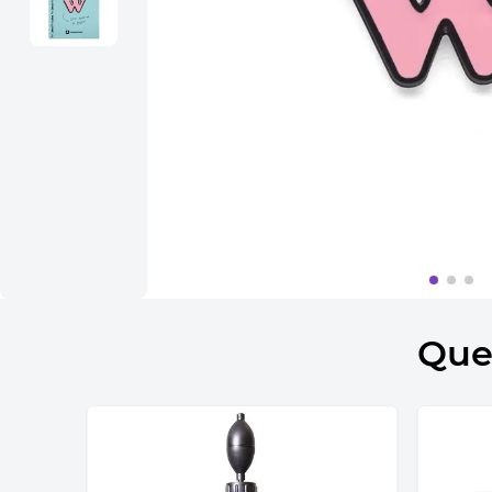
10
º
bolsa termica
Que