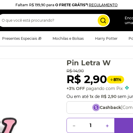
Faltam
R$ 199,90
para
O FRETE GRÁTIS*!
REGULAMENTO
 que você está procurando?
Enc
uma
Presentes Especiais 🎁
Mochilas e Bolsas
Harry Potter
Po
Pin Letra W
R$
14
,
90
R$
2
,
90
81
%
+3% OFF
pagando com Pix
Ou em até
1
x
de
R$
2
,
90
sem ju
|
Comp
Cashback
－
＋