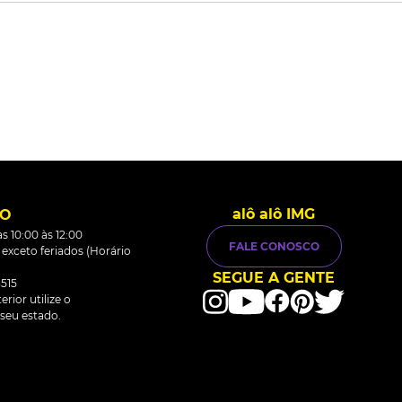
alô alô IMG
TO
s 10:00 às 12:00
FALE CONOSCO
0 exceto feriados (Horário
SEGUE A GENTE
515
rior utilize o
seu estado.