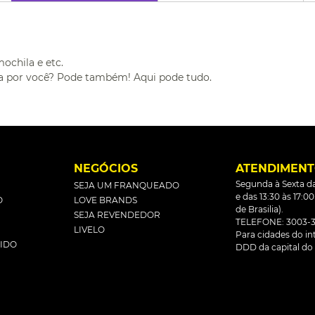
mochila e etc.
eita por você? Pode também! Aqui pode tudo.
L
NEGÓCIOS
ATENDIMEN
Segunda à Sexta da
SEJA UM FRANQUEADO
e das 13:30 às 17:0
O
LOVE BRANDS
de Brasilia).
SEJA REVENDEDOR
TELEFONE: 3003-3
LIVELO
Para cidades do inte
DIDO
DDD da capital do 