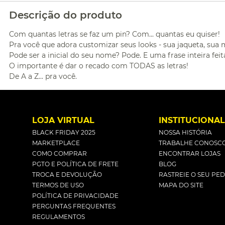
Descrição do produto
Com quantas letras se faz um pin? Com... quantas eu quiser!
Pra você que adora customizar seus looks - sua jaqueta, sua 
Pode ser a inicial do seu nome? Pode. E uma frase inteira f
O importante é dar o recado com TODAS as letras!
De A a Z... pra você.
LOJA VIRTUAL
INSTITUCIONA
BLACK FRIDAY 2025
NOSSA HISTÓRIA
MARKETPLACE
TRABALHE CONOSC
COMO COMPRAR
ENCONTRAR LOJAS
PGTO E POLÍTICA DE FRETE
BLOG
TROCA E DEVOLUÇÃO
RASTREIE O SEU PE
TERMOS DE USO
MAPA DO SITE
POLÍTICA DE PRIVACIDADE
PERGUNTAS FREQUENTES
REGULAMENTOS