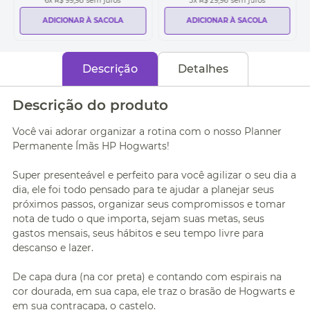
6
x
R$ 99,98
sem juros
3
x
R$ 29,96
sem juros
ADICIONAR À SACOLA
ADICIONAR À SACOLA
Descrição
Detalhes
Descrição do produto
Você vai adorar organizar a rotina com o nosso Planner
Permanente Ímãs HP Hogwarts!
Super presenteável e perfeito para você agilizar o seu dia a
dia, ele foi todo pensado para te ajudar a planejar seus
próximos passos, organizar seus compromissos e tomar
nota de tudo o que importa, sejam suas metas, seus
gastos mensais, seus hábitos e seu tempo livre para
descanso e lazer.
De capa dura (na cor preta) e contando com espirais na
cor dourada, em sua capa, ele traz o brasão de Hogwarts e
em sua contracapa, o castelo.