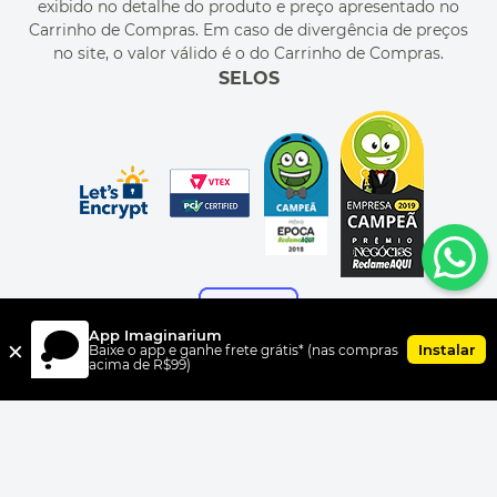
exibido no detalhe do produto e preço apresentado no
CUPONS DE DESCONTO
Carrinho de Compras. Em caso de divergência de preços
no site, o valor válido é o do Carrinho de Compras.
SELOS
App Imaginarium
×
Instalar
Baixe o app e ganhe frete grátis* (nas compras
acima de R$99)
FORMAS DE PAGAMENTO