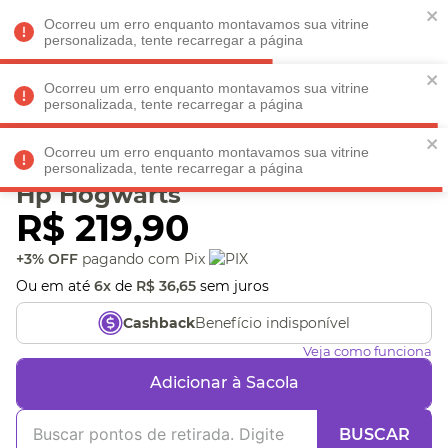
Faltam
R$ 198,90
para
O FRETE GRÁTIS*!
REGULAMENTO
Ocorreu um erro enquanto montavamos sua vitrine
personalizada, tente recarregar a página
Ocorreu um erro enquanto montavamos sua vitrine
personalizada, tente recarregar a página
Veja produtos perto de você! Informe seu CEP
Ocorreu um erro enquanto montavamos sua vitrine
Planner Permanente Imãs
personalizada, tente recarregar a página
Hp Hogwarts
R$
219
,
90
+3% OFF
pagando com Pix
Ou em até
6
x
de
R$
36
,
65
sem juros
Benefício indisponível
Cashback
Veja como funciona
Adicionar à Sacola
BUSCAR