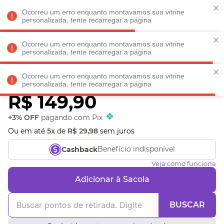
Faltam
R$ 198,90
para
O FRETE GRÁTIS*!
REGULAMENTO
Ocorreu um erro enquanto montavamos sua vitrine
personalizada, tente recarregar a página
Ocorreu um erro enquanto montavamos sua vitrine
personalizada, tente recarregar a página
Veja produtos perto de você! Informe seu CEP
Ocorreu um erro enquanto montavamos sua vitrine
Porta Bijoux Beija Flor
personalizada, tente recarregar a página
R$
149
,
90
+3% OFF
pagando com Pix
Ou em até
5
x
de
R$
29
,
98
sem juros
Benefício indisponível
Cashback
Veja como funciona
Adicionar à Sacola
BUSCAR