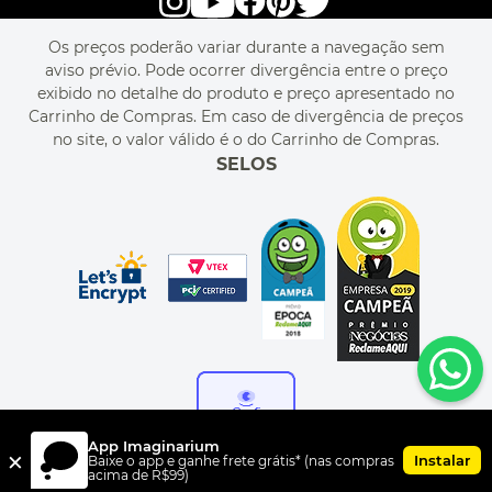
LIVELO
MAPA DO SITE
PERGUNTAS FREQUENTES
FALE CONOSCO
REGULAMENTOS
Os preços poderão variar durante a navegação sem
MEU CADASTRO
aviso prévio. Pode ocorrer divergência entre o preço
MEU PEDIDO
exibido no detalhe do produto e preço apresentado no
CUPONS DE DESCONTO
Carrinho de Compras. Em caso de divergência de preços
no site, o valor válido é o do Carrinho de Compras.
SELOS
App Imaginarium
×
Instalar
Baixe o app e ganhe frete grátis* (nas compras
acima de R$99)
FORMAS DE PAGAMENTO