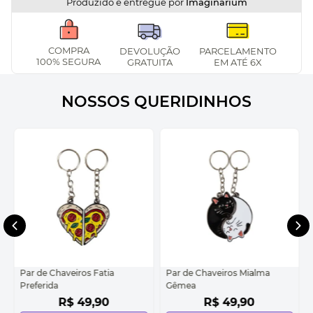
Produzido e entregue por
Imaginarium
COMPRA
DEVOLUÇÃO
PARCELAMENTO
100% SEGURA
GRATUITA
EM ATÉ 6X
NOSSOS QUERIDINHOS
Par de Chaveiros Fatia
Par de Chaveiros Mialma
Preferida
Gêmea
R$
49
,
90
R$
49
,
90