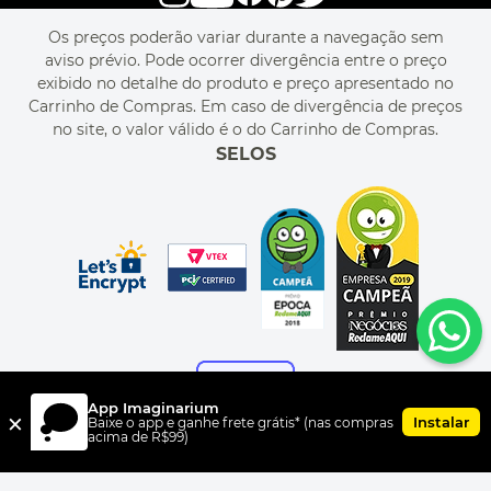
PERGUNTAS FREQUENTES
FALE CONOSCO
REGULAMENTOS
Os preços poderão variar durante a navegação sem
MEU CADASTRO
aviso prévio. Pode ocorrer divergência entre o preço
MEU PEDIDO
exibido no detalhe do produto e preço apresentado no
CUPONS DE DESCONTO
Carrinho de Compras. Em caso de divergência de preços
no site, o valor válido é o do Carrinho de Compras.
SELOS
App Imaginarium
×
Instalar
Baixe o app e ganhe frete grátis* (nas compras
acima de R$99)
FORMAS DE PAGAMENTO