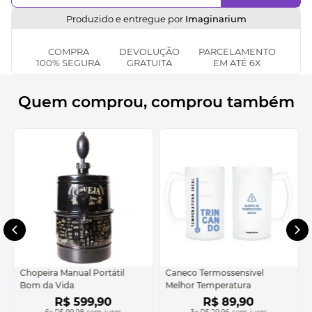
Produzido e entregue por
Imaginarium
COMPRA
DEVOLUÇÃO
PARCELAMENTO
100% SEGURA
GRATUITA
EM ATÉ 6X
Quem comprou, comprou também
Chopeira Manual Portátil
Caneco Termossensivel
Bom da Vida
Melhor Temperatura
R$
599
,
90
R$
89
,
90