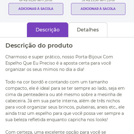
6
x
R$ 99,98
sem juros
3
x
R$ 29,96
sem juros
ADICIONAR À SACOLA
ADICIONAR À SACOLA
Descrição
Detalhes
Descrição do produto
Charmoso e super prático, nosso Porta-Bijoux Com
Espelho Que Eu Preciso é a aposta certa para você
organizar os seus mimos no dia a dia!
Todo na cor bordô e contando com um tamanho
compacto, ele é ideal para se ter sempre ao lado, seja em
cima da penteadeira ou até mesmo sobre a mesinha de
cabeceira. Já em sua parte interna, além de três nichos
para você organizar seus brincos, pulseiras, aneis etc., ele
ainda traz um espelho para que você possa ver sempre a
sua beleza refletida enquanto capricha nos looks!
Com certeza, uma excelente opção para você se