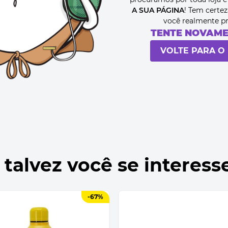
A SUA PÁGINA
! Tem certez
você realmente p
TENTE NOVAM
VOLTE PARA O 
 talvez você se interess
-
67%