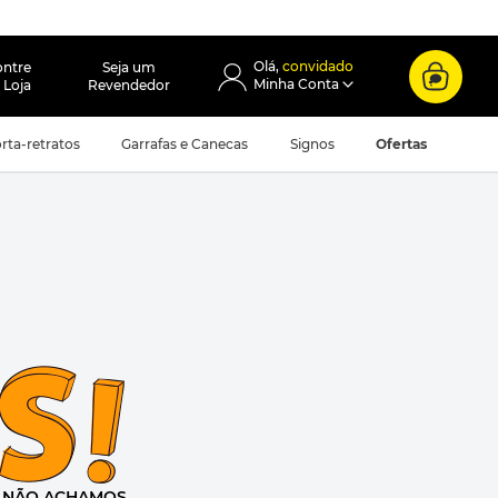
convidado
ontre
Seja um
 Loja
Revendedor
rta-retratos
Garrafas e Canecas
Signos
Ofertas
e
NÃO ACHAMOS