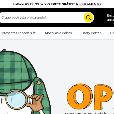
Faltam
R$ 199,90
para
O FRETE GRÁTIS*!
REGULAMENTO
 que você está procurando?
Enc
uma
Presentes Especiais 🎁
Mochilas e Bolsas
Harry Potter
Po
procuramos por toda loja 