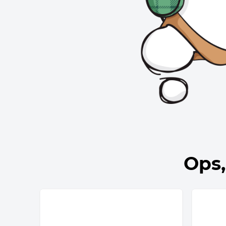
10
º
bolsa termica
Ops,