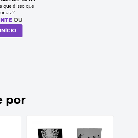
a que é isso que
rocura?
ENTE
OU
INÍCIO
e por