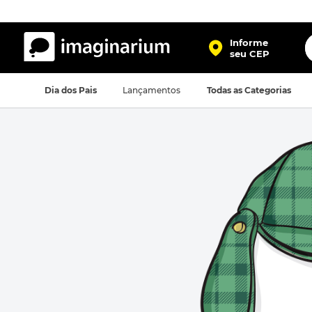
O
Informe
seu CEP
TERMOS MAIS BUSCADOS
Dia dos Pais
Lançamentos
Todas as Categorias
1
º
harry potter
2
º
bolsa
3
º
porta retrato
4
º
caneca
5
º
mochila
6
º
luminaria
7
º
necessaire
8
º
garrafa
9
º
friends