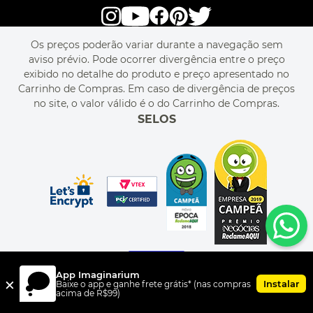
alô alô IMG
SEJA REVENDEDOR
RASTREIE O SEU PEDIDO
POLÍTICA DE PRIVACIDADE
LIVELO
MAPA DO SITE
PERGUNTAS FREQUENTES
FALE CONOSCO
REGULAMENTOS
Os preços poderão variar durante a navegação sem
MEU CADASTRO
aviso prévio. Pode ocorrer divergência entre o preço
MEU PEDIDO
exibido no detalhe do produto e preço apresentado no
CUPONS DE DESCONTO
Carrinho de Compras. Em caso de divergência de preços
no site, o valor válido é o do Carrinho de Compras.
SELOS
App Imaginarium
×
Instalar
Baixe o app e ganhe frete grátis* (nas compras
acima de R$99)