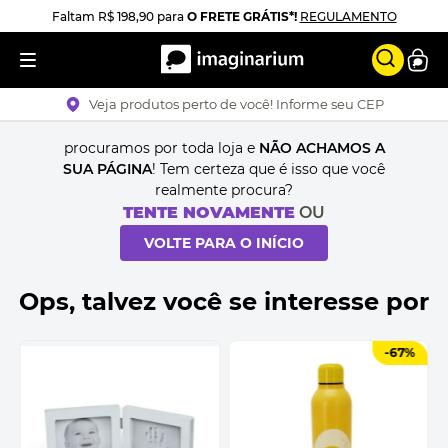
Faltam
R$ 198,90
para
O FRETE GRÁTIS*!
REGULAMENTO
Veja produtos perto de você! Informe seu CEP
procuramos por toda loja e
NÃO ACHAMOS A
SUA PÁGINA
! Tem certeza que é isso que você
realmente procura?
TENTE NOVAMENTE
OU
VOLTE PARA O INÍCIO
Ops, talvez você se interesse por
-
67%