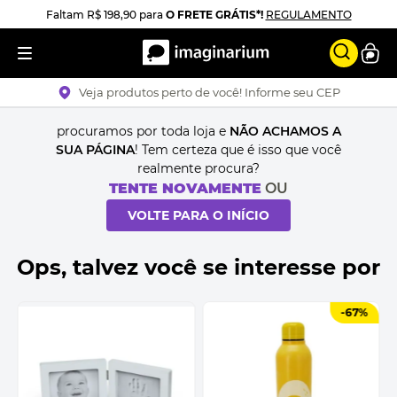
Faltam
R$ 198,90
para
O FRETE GRÁTIS*!
REGULAMENTO
Veja produtos perto de você! Informe seu CEP
procuramos por toda loja e
NÃO ACHAMOS A
SUA PÁGINA
! Tem certeza que é isso que você
realmente procura?
TENTE NOVAMENTE
OU
VOLTE PARA O INÍCIO
Ops, talvez você se interesse por
-
67%