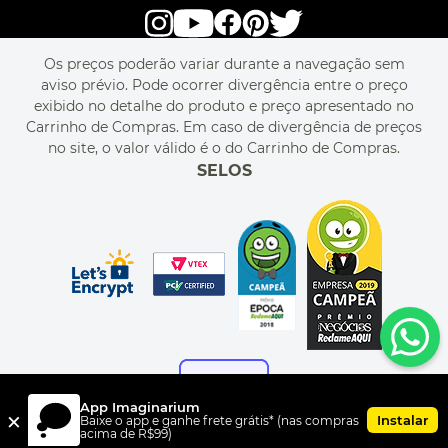
alô alô IMG
SEJA REVENDEDOR
RASTREIE O SEU PEDIDO
POLÍTICA DE PRIVACIDADE
LIVELO
MAPA DO SITE
PERGUNTAS FREQUENTES
FALE CONOSCO
REGULAMENTOS
Os preços poderão variar durante a navegação sem
MEU CADASTRO
aviso prévio. Pode ocorrer divergência entre o preço
MEU PEDIDO
exibido no detalhe do produto e preço apresentado no
CUPONS DE DESCONTO
Carrinho de Compras. Em caso de divergência de preços
no site, o valor válido é o do Carrinho de Compras.
SELOS
App Imaginarium
×
Instalar
Baixe o app e ganhe frete grátis* (nas compras
acima de R$99)