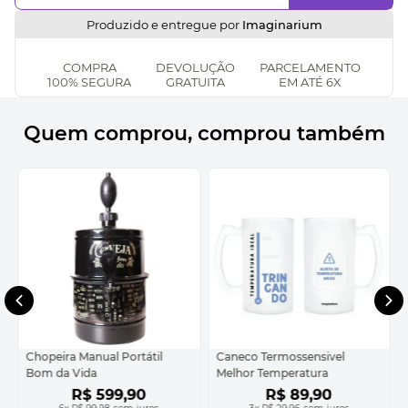
Produzido e entregue por
Imaginarium
COMPRA
DEVOLUÇÃO
PARCELAMENTO
100% SEGURA
GRATUITA
EM ATÉ 6X
Quem comprou, comprou também
Chopeira Manual Portátil
Caneco Termossensivel
Bom da Vida
Melhor Temperatura
R$
599
,
90
R$
89
,
90