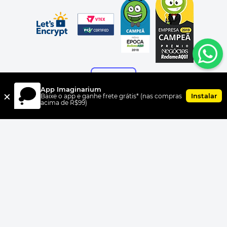
App Imaginarium
×
Instalar
Baixe o app e ganhe frete grátis* (nas compras
acima de R$99)
FORMAS DE PAGAMENTO