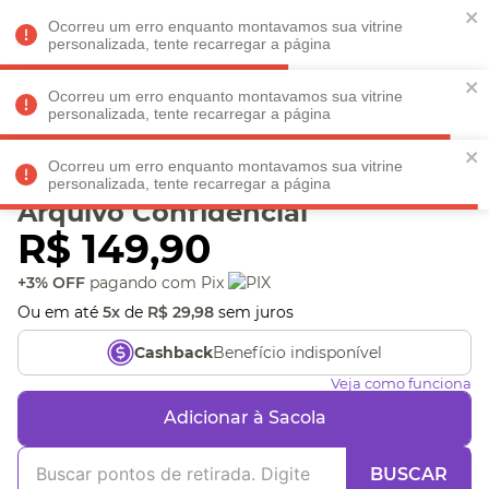
Faltam
R$ 198,90
para
O FRETE GRÁTIS*!
REGULAMENTO
Ocorreu um erro enquanto montavamos sua vitrine
personalizada, tente recarregar a página
Ocorreu um erro enquanto montavamos sua vitrine
personalizada, tente recarregar a página
Veja produtos perto de você! Informe seu CEP
Ocorreu um erro enquanto montavamos sua vitrine
Porta-Retrato Abas
personalizada, tente recarregar a página
Arquivo Confidencial
R$
149
,
90
+3% OFF
pagando com Pix
Ou em até
5
x
de
R$
29
,
98
sem juros
Benefício indisponível
Cashback
Veja como funciona
Adicionar à Sacola
BUSCAR