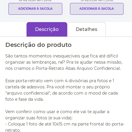
6
x
R$ 99,98
sem juros
3
x
R$ 29,96
sem juros
ADICIONAR À SACOLA
ADICIONAR À SACOLA
Descrição
Detalhes
Descrição do produto
São tantos momentos inesquecíveis que fica até difícil
organizar as lembranças, né? Pra te ajudar nessa missão,
nós criamos o Porta-Retrato Abas Arquivo Confidencial.
Esse porta-retrato vem com 4 divisórias pra fotos e 1
cartela de adesivos. Pra você montar o seu próprio
"arquivo confidencial", de acordo com o mood de cada
foto e fase da vida.
Vem conferir como usar e como ele vai te ajudar a
organizar suas fotos (e sua vida):
- Coloque 1 foto de até 10x15 cm na parte frontal do porta-
retrato.